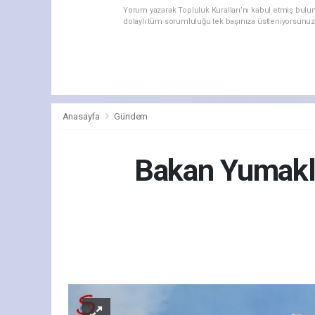
Yorum yazarak Topluluk Kuralları’nı kabul etmiş bulu
dolaylı tüm sorumluluğu tek başınıza üstleniyorsunuz
Anasayfa
Gündem
Bakan Yumaklı
Gün