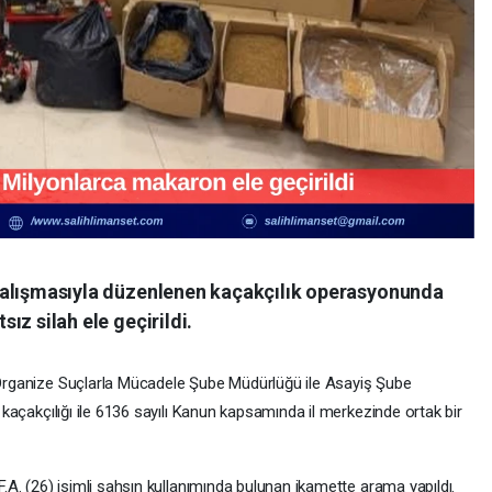
 çalışmasıyla düzenlenen kaçakçılık operasyonunda
ız silah ele geçirildi.
Organize Suçlarla Mücadele Şube Müdürlüğü ile Asayiş Şube
 kaçakçılığı ile 6136 sayılı Kanun kapsamında il merkezinde ortak bir
.A. (26) isimli şahsın kullanımında bulunan ikamette arama yapıldı.