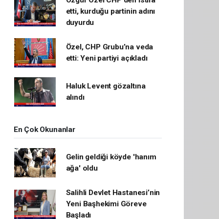
Özgür Özel CHP'den istifa
etti, kurduğu partinin adını
duyurdu
Özel, CHP Grubu’na veda
etti: Yeni partiyi açıkladı
Haluk Levent gözaltına
alındı
En Çok Okunanlar
Gelin geldiği köyde 'hanım
ağa' oldu
Salihli Devlet Hastanesi’nin
Yeni Başhekimi Göreve
Başladı