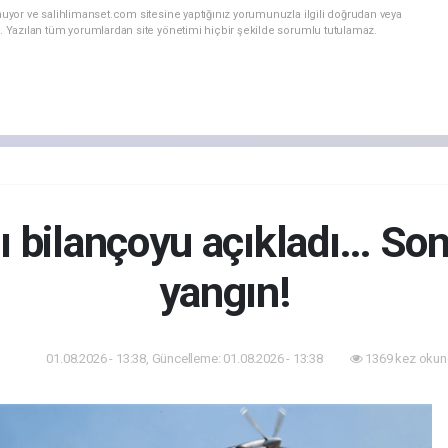
nuyor ve salihlimanset.com sitesine yaptığınız yorumunuzla ilgili doğrudan veya
. Yazılan tüm yorumlardan site yönetimi hiçbir şekilde sorumlu tutulamaz.
 bilançoyu açıkladı… So
yangın!
01.08.2026 - 13:38, Güncelleme: 01.08.2026 - 13:38
1369 kez okun
dem