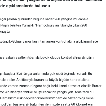
de açıklamalarda bulundu.
rdığı çarşamba gününden bugüne kadar 260 yangına müdahale
çıktığını belirten Yumaklı, "Hamdolsun, an itibarıyla çıkan 260
konuştu.
dıncık-Gülnar yangınlarını tamamen kontrol altına aldıklarını ifade
ise sabah saatleri itibarıyla büyük ölçüde kontrol altına alındığını
ın başladı. Bizi rüzgar anlamında çok ciddi biçimde zorladı. Bu
e ettiler. An itibarıyla bunun da büyük ölçüde kontrol altına
risinde zaman zaman rüzgara bağlı, belki kısmi tütmeler olabilir. Bunlar
r. An itibarıyla tehlike oluşturacak bir yangın yok. Ama tabii bu
. Hem bizim risk değerlendirmelerimiz hem de Meteoroloji Genel
nbul'dan başlayarak bütün kıyı illerimizde saatte 60 kilometrenin