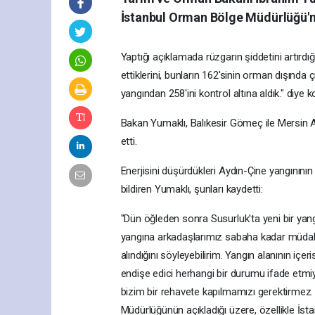
İstanbul Orman Bölge Müdürlüğü'n
Yaptığı açıklamada rüzgarın şiddetini artı
ettiklerini, bunların 162'sinin orman dışında 
yangından 258'ini kontrol altına aldık." diye 
Bakan Yumaklı, Balıkesir Gömeç ile Mersin Ay
etti.
Enerjisini düşürdükleri Aydın-Çine yangınının 
bildiren Yumaklı, şunları kaydetti:
"Dün öğleden sonra Susurluk'ta yeni bir yang
yangına arkadaşlarımız sabaha kadar müdahal
alındığını söyleyebilirim. Yangın alanının içe
endişe edici herhangi bir durumu ifade etmiyo
bizim bir rehavete kapılmamızı gerektirmez
Müdürlüğünün açıkladığı üzere, özellikle İsta