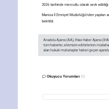
2026 tarihinde mevcutlu olarak sevk edildiği
Manisa İl Emniyet Müdürlüğü’nden yapılan aç
belirtildi.
Anadolu Ajansı (AA), İhlas Haber Ajansı (İH
tüm haberler, sitemizin editörlerinin müdaha
alan hukuki muhataplar haberi geçen ajanslar
Okuyucu Yorumları
(0)