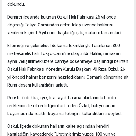
dokundu.
Demirci ilçesinde bulunan Özkul Halı Fabrikası 26 yıl önce
döşediği Tokyo Camii'nden gelen talep üzerine halılarını
yenilemek için 1,5 yıl önce başladığı çalışmalarını tamamladı.
El emeği ve geleneksel dokuma teknikleriyle hazırlanan 800
metrekarelik halı, Tokyo Camii'ne ulaştırıldı. Halılar, ramazan
ayına yetiştirilmek üzere camiye döşenmeye başlandığı belirten
Özkul Halı Fabrikası Yönetim Kurulu Başkanı Ali Rıza Özkul, 26
yıl önceki halının benzerini hazırladıklarını, Osmanlı dönemine ait
Rumi deseni kullanıldığını anlattı.
Renkte ördekbaşı yeşili ve ayak basma alanlarında bordo
renklerinin tercih edildiğini ifade eden Özkul, halı yününün
boyamasında reaktif boyama tekniğini kullandıklarını söyledi.
Özkul, ilçede dokunan halıların kalite açısından kendini
kanıtladığını kaydederek, "Üretimlerimiz yüzde 100 yün ve