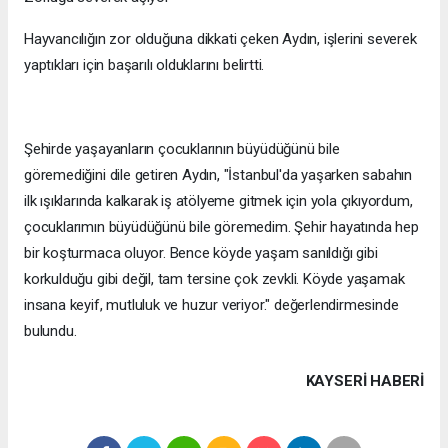
Hayvancılığın zor olduğuna dikkati çeken Aydın, işlerini severek
yaptıkları için başarılı olduklarını belirtti.
Şehirde yaşayanların çocuklarının büyüdüğünü bile
göremediğini dile getiren Aydın, "İstanbul'da yaşarken sabahın
ilk ışıklarında kalkarak iş atölyeme gitmek için yola çıkıyordum,
çocuklarımın büyüdüğünü bile göremedim. Şehir hayatında hep
bir koşturmaca oluyor. Bence köyde yaşam sanıldığı gibi
korkulduğu gibi değil, tam tersine çok zevkli. Köyde yaşamak
insana keyif, mutluluk ve huzur veriyor." değerlendirmesinde
bulundu.
KAYSERI HABERİ