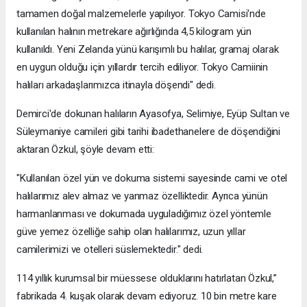
tamamen doğal malzemelerle yapılıyor. Tokyo Camisi'nde
kullanılan halının metrekare ağırlığında 4,5 kilogram yün
kullanıldı. Yeni Zelanda yünü karışımlı bu halılar, gramaj olarak
en uygun olduğu için yıllardır tercih ediliyor. Tokyo Camiinin
halıları arkadaşlarımızca itinayla döşendi" dedi.
Demirci'de dokunan halıların Ayasofya, Selimiye, Eyüp Sultan ve
Süleymaniye camileri gibi tarihi ibadethanelere de döşendiğini
aktaran Özkul, şöyle devam etti:
"Kullanılan özel yün ve dokuma sistemi sayesinde cami ve otel
halılarımız alev almaz ve yanmaz özelliktedir. Ayrıca yünün
harmanlanması ve dokumada uyguladığımız özel yöntemle
güve yemez özelliğe sahip olan halılarımız, uzun yıllar
camilerimizi ve otelleri süslemektedir." dedi.
114 yıllık kurumsal bir müessese olduklarını hatırlatan Özkul,”
fabrikada 4. kuşak olarak devam ediyoruz. 10 bin metre kare