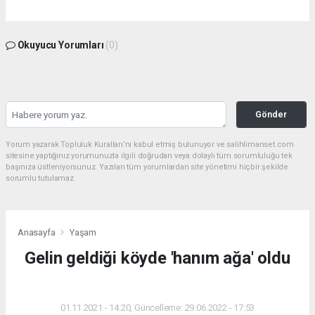
Okuyucu Yorumları
(0)
Gönder
Yorum yazarak Topluluk Kuralları’nı kabul etmiş bulunuyor ve salihlimanset.com
sitesine yaptığınız yorumunuzla ilgili doğrudan veya dolaylı tüm sorumluluğu tek
başınıza üstleniyorsunuz. Yazılan tüm yorumlardan site yönetimi hiçbir şekilde
sorumlu tutulamaz.
Anasayfa
Yaşam
Gelin geldiği köyde 'hanım ağa' oldu
YAŞAM
01.11.2021 - 14:20, Güncelleme: 29.06.2022 - 17:53