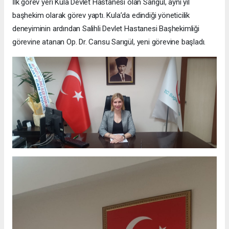
İlk görev yeri Kula Devlet Hastanesi olan Sarıgül, aynı yıl
başhekim olarak görev yaptı. Kula’da edindiği yöneticilik
deneyiminin ardından Salihli Devlet Hastanesi Başhekimliği
görevine atanan Op. Dr. Cansu Sarıgül, yeni görevine başladı.