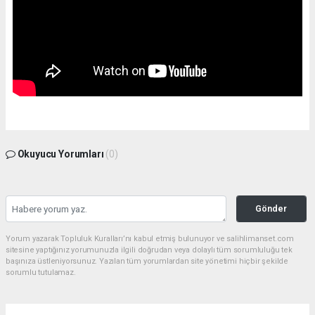
Okuyucu Yorumları
(0)
Gönder
Yorum yazarak Topluluk Kuralları’nı kabul etmiş bulunuyor ve salihlimanset.com
sitesine yaptığınız yorumunuzla ilgili doğrudan veya dolaylı tüm sorumluluğu tek
başınıza üstleniyorsunuz. Yazılan tüm yorumlardan site yönetimi hiçbir şekilde
sorumlu tutulamaz.