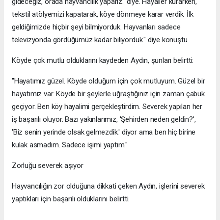
gideceğiz, orada hayvancılık yaparız.' diye. Hayaller kurarken,
tekstil atölyemizi kapatarak, köye dönmeye karar verdik. İlk
geldiğimizde hiçbir şeyi bilmiyorduk. Hayvanları sadece
televizyonda gördüğümüz kadar biliyorduk." diye konuştu.
Köyde çok mutlu olduklarını kaydeden Aydın, şunları belirtti:
"Hayatımız güzel. Köyde olduğum için çok mutluyum. Güzel bir
hayatımız var. Köyde bir şeylerle uğraştığınız için zaman çabuk
geçiyor. Ben köy hayalimi gerçekleştirdim. Severek yapılan her
iş başarılı oluyor. Bazı yakınlarımız, 'Şehirden neden geldin?',
'Biz senin yerinde olsak gelmezdik.' diyor ama ben hiç birine
kulak asmadım. Sadece işimi yaptım."
Zorluğu severek aşıyor
Hayvancılığın zor olduğuna dikkati çeken Aydın, işlerini severek
yaptıkları için başarılı olduklarını belirtti.