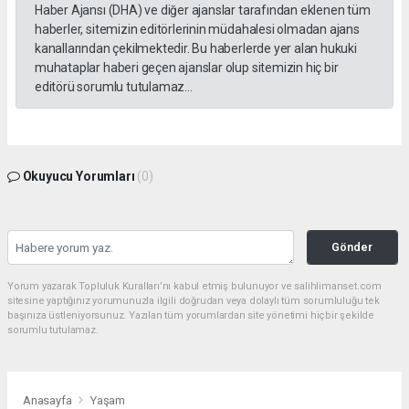
Haber Ajansı (DHA) ve diğer ajanslar tarafından eklenen tüm
haberler, sitemizin editörlerinin müdahalesi olmadan ajans
kanallarından çekilmektedir. Bu haberlerde yer alan hukuki
muhataplar haberi geçen ajanslar olup sitemizin hiç bir
editörü sorumlu tutulamaz...
Okuyucu Yorumları
(0)
Gönder
Yorum yazarak Topluluk Kuralları’nı kabul etmiş bulunuyor ve salihlimanset.com
sitesine yaptığınız yorumunuzla ilgili doğrudan veya dolaylı tüm sorumluluğu tek
başınıza üstleniyorsunuz. Yazılan tüm yorumlardan site yönetimi hiçbir şekilde
sorumlu tutulamaz.
Anasayfa
Yaşam