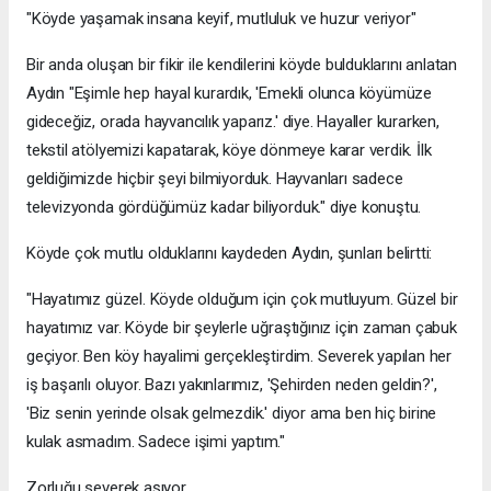
"Köyde yaşamak insana keyif, mutluluk ve huzur veriyor"
Bir anda oluşan bir fikir ile kendilerini köyde bulduklarını anlatan
Aydın "Eşimle hep hayal kurardık, 'Emekli olunca köyümüze
gideceğiz, orada hayvancılık yaparız.' diye. Hayaller kurarken,
tekstil atölyemizi kapatarak, köye dönmeye karar verdik. İlk
geldiğimizde hiçbir şeyi bilmiyorduk. Hayvanları sadece
televizyonda gördüğümüz kadar biliyorduk." diye konuştu.
Köyde çok mutlu olduklarını kaydeden Aydın, şunları belirtti:
"Hayatımız güzel. Köyde olduğum için çok mutluyum. Güzel bir
hayatımız var. Köyde bir şeylerle uğraştığınız için zaman çabuk
geçiyor. Ben köy hayalimi gerçekleştirdim. Severek yapılan her
iş başarılı oluyor. Bazı yakınlarımız, 'Şehirden neden geldin?',
'Biz senin yerinde olsak gelmezdik.' diyor ama ben hiç birine
kulak asmadım. Sadece işimi yaptım."
Zorluğu severek aşıyor