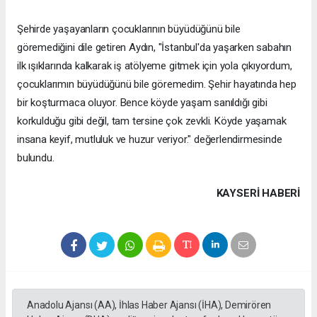
Şehirde yaşayanların çocuklarının büyüdüğünü bile
göremediğini dile getiren Aydın, "İstanbul'da yaşarken sabahın
ilk ışıklarında kalkarak iş atölyeme gitmek için yola çıkıyordum,
çocuklarımın büyüdüğünü bile göremedim. Şehir hayatında hep
bir koşturmaca oluyor. Bence köyde yaşam sanıldığı gibi
korkulduğu gibi değil, tam tersine çok zevkli. Köyde yaşamak
insana keyif, mutluluk ve huzur veriyor." değerlendirmesinde
bulundu.
KAYSERI HABERİ
Anadolu Ajansı (AA), İhlas Haber Ajansı (İHA), Demirören