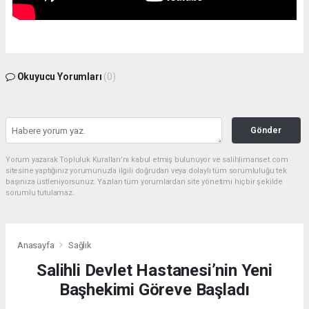
Okuyucu Yorumları
(0)
Gönder
Yorum yazarak Topluluk Kuralları’nı kabul etmiş bulunuyor ve salihlimanset.com
sitesine yaptığınız yorumunuzla ilgili doğrudan veya dolaylı tüm sorumluluğu tek
başınıza üstleniyorsunuz. Yazılan tüm yorumlardan site yönetimi hiçbir şekilde
sorumlu tutulamaz.
Anasayfa
Sağlık
Salihli Devlet Hastanesi’nin Yeni
Başhekimi Göreve Başladı