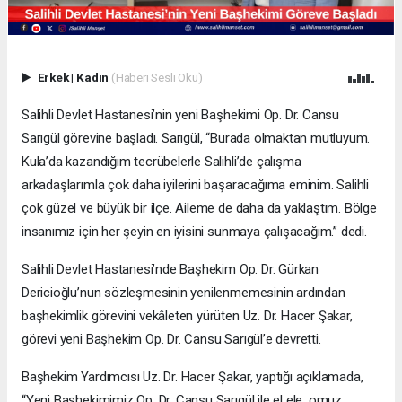
Erkek
|
Kadın
(Haberi Sesli Oku)
Salihli Devlet Hastanesi’nin yeni Başhekimi Op. Dr. Cansu
Sarıgül görevine başladı. Sarıgül, “Burada olmaktan mutluyum.
Kula’da kazandığım tecrübelerle Salihli’de çalışma
arkadaşlarımla çok daha iyilerini başaracağıma eminim. Salihli
çok güzel ve büyük bir ilçe. Aileme de daha da yaklaştım. Bölge
insanımız için her şeyin en iyisini sunmaya çalışacağım.” dedi.
Salihli Devlet Hastanesi’nde Başhekim Op. Dr. Gürkan
Dericioğlu’nun sözleşmesinin yenilenmemesinin ardından
başhekimlik görevini vekâleten yürüten Uz. Dr. Hacer Şakar,
görevi yeni Başhekim Op. Dr. Cansu Sarıgül’e devretti.
Başhekim Yardımcısı Uz. Dr. Hacer Şakar, yaptığı açıklamada,
“Yeni Başhekimimiz Op. Dr. Cansu Sarıgül ile el ele, omuz