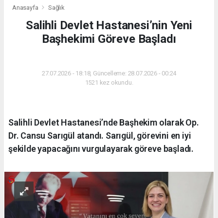
Anasayfa
Sağlık
Salihli Devlet Hastanesi’nin Yeni
Başhekimi Göreve Başladı
SAĞLIK
27.07.2026 - 18:18, Güncelleme: 28.07.2026 - 00:24
1521 kez okundu.
Salihli Devlet Hastanesi’nde Başhekim olarak Op.
Dr. Cansu Sarıgül atandı. Sarıgül, görevini en iyi
şekilde yapacağını vurgulayarak göreve başladı.