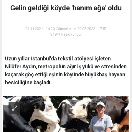
Gelin geldiği köyde 'hanım ağa' oldu
YAŞAM
01.11.2021 - 14:20, Güncelleme: 29.06.2022 - 17:53
3191+ kez okundu.
Uzun yıllar İstanbul'da tekstil atölyesi işleten
Nilüfer Aydın, metropolün ağır iş yükü ve stresinden
kaçarak göç ettiği eşinin köyünde büyükbaş hayvan
besiciliğine başladı.