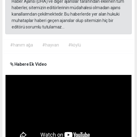
Haber Ajansı (DHA) ve diğer ajanslar tarafından eklenen tüm
haberler, sitemizin editörlerinin müdahalesi olmadan ajans
kanallarından çekilmektedir. Bu haberlerde yer alan hukuki
muhataplar haberi geçen ajanslar olup sitemizin hiç bir
editörü sorumlu tutulamaz...
#hanım ağa
#hayvan
#köylü
Habere Ek Video