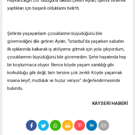
Hayvancılığın zor olduğuna dikkati çeken Aydın, işlerini severek
yaptıkları için başarılı olduklarını belirtti.
Şehirde yaşayanların çocuklarının büyüdüğünü bile
göremediğini dile getiren Aydın, "İstanbul'da yaşarken sabahın
ilk ışıklarında kalkarak iş atölyeme gitmek için yola çıkıyordum,
çocuklarımın büyüdüğünü bile göremedim. Şehir hayatında hep
bir koşturmaca oluyor. Bence köyde yaşam sanıldığı gibi
korkulduğu gibi değil, tam tersine çok zevkli. Köyde yaşamak
insana keyif, mutluluk ve huzur veriyor." değerlendirmesinde
bulundu.
KAYSERI HABERİ