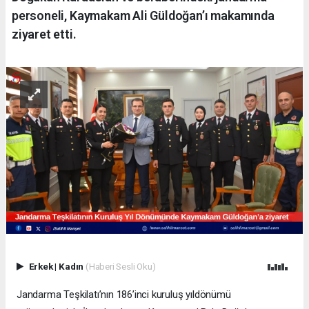
personeli, Kaymakam Ali Güldoğan’ı makamında
ziyaret etti.
Erkek
|
Kadın
(Haberi Sesli Oku)
Jandarma Teşkilatı’nın 186’inci kuruluş yıldönümü