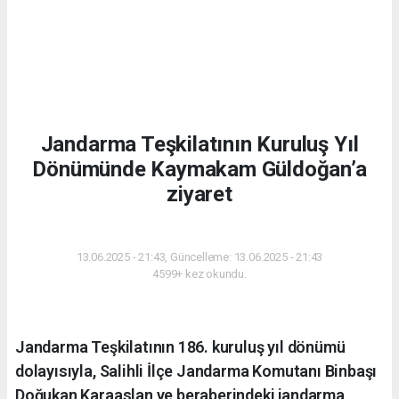
Jandarma Teşkilatının Kuruluş Yıl
Dönümünde Kaymakam Güldoğan’a
ziyaret
GÜNDEM
13.06.2025 - 21:43, Güncelleme: 13.06.2025 - 21:43
4599+ kez okundu.
Jandarma Teşkilatının 186. kuruluş yıl dönümü
dolayısıyla, Salihli İlçe Jandarma Komutanı Binbaşı
Doğukan Karaaslan ve beraberindeki jandarma