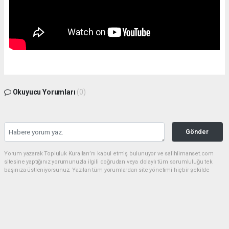
Okuyucu Yorumları
(0)
Gönder
Yorum yazarak Topluluk Kuralları’nı kabul etmiş bulunuyor ve salihlimanset.com
sitesine yaptığınız yorumunuzla ilgili doğrudan veya dolaylı tüm sorumluluğu tek
başınıza üstleniyorsunuz. Yazılan tüm yorumlardan site yönetimi hiçbir şekilde
sorumlu tutulamaz.