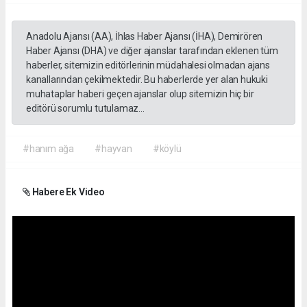
Anadolu Ajansı (AA), İhlas Haber Ajansı (İHA), Demirören
Haber Ajansı (DHA) ve diğer ajanslar tarafından eklenen tüm
haberler, sitemizin editörlerinin müdahalesi olmadan ajans
kanallarından çekilmektedir. Bu haberlerde yer alan hukuki
muhataplar haberi geçen ajanslar olup sitemizin hiç bir
editörü sorumlu tutulamaz...
#hanım ağa
#hayvan
#köylü
Habere Ek Video