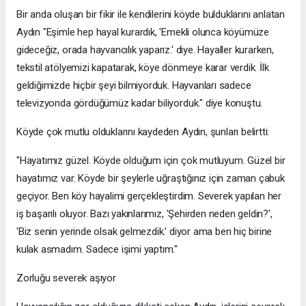
Bir anda oluşan bir fikir ile kendilerini köyde bulduklarını anlatan
Aydın "Eşimle hep hayal kurardık, 'Emekli olunca köyümüze
gideceğiz, orada hayvancılık yaparız.' diye. Hayaller kurarken,
tekstil atölyemizi kapatarak, köye dönmeye karar verdik. İlk
geldiğimizde hiçbir şeyi bilmiyorduk. Hayvanları sadece
televizyonda gördüğümüz kadar biliyorduk." diye konuştu.
Köyde çok mutlu olduklarını kaydeden Aydın, şunları belirtti:
"Hayatımız güzel. Köyde olduğum için çok mutluyum. Güzel bir
hayatımız var. Köyde bir şeylerle uğraştığınız için zaman çabuk
geçiyor. Ben köy hayalimi gerçekleştirdim. Severek yapılan her
iş başarılı oluyor. Bazı yakınlarımız, 'Şehirden neden geldin?',
'Biz senin yerinde olsak gelmezdik.' diyor ama ben hiç birine
kulak asmadım. Sadece işimi yaptım."
Zorluğu severek aşıyor