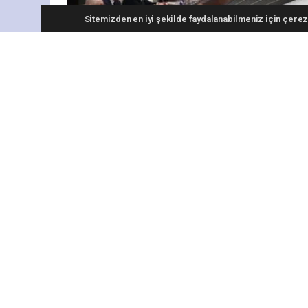
Sitemizden en iyi şekilde faydalanabilmeniz için çerezl
Kabine, Cumhurbaşkanı Recep Tayy
Kabine, iki haftalık aranın ardından yine y
Cumhurbaşkanı Erdoğan'ın başkanlığında yapı
Türkiye'yi terör belasından kurtaracak süreç
Meclisi (TBMM) tatile girmeden yasalaşmas
alınacak. Bu kapsamda yürütülen temas ve ça