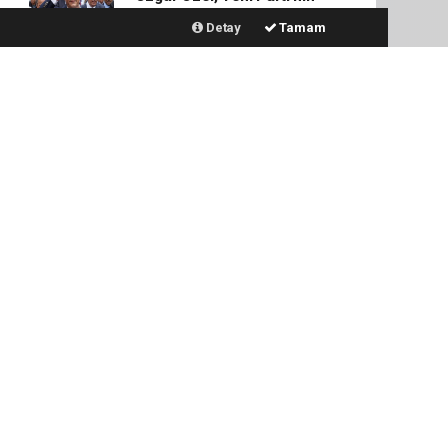
genel başkanı seçildi
Detay
Tamam
Beştepe'de kritik gün:
Terör, ekonomi ve
diplomasi gündemi
Haluk Levent gözaltına
alındı
LGS yerleştirme sonuçları
açıklandı
2026 YKS sonuçları
açıklandı, şampiyonlar belli
oldu
Özgür Özel CHP'den istifa
etti, kurduğu partinin adını