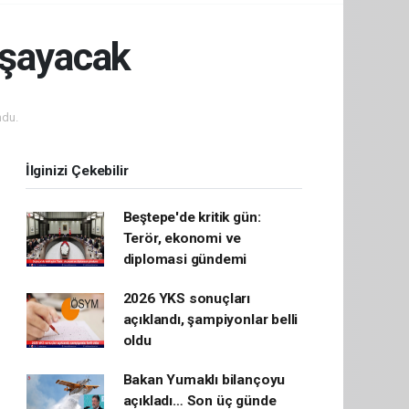
aşayacak
ndu.
İlginizi Çekebilir
Beştepe'de kritik gün:
Terör, ekonomi ve
diplomasi gündemi
2026 YKS sonuçları
açıklandı, şampiyonlar belli
oldu
Bakan Yumaklı bilançoyu
açıkladı… Son üç günde