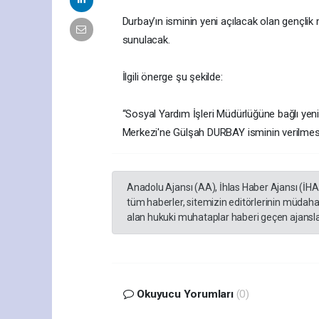
Durbay’ın isminin yeni açılacak olan gençli
sunulacak.
İlgili önerge şu şekilde:
“Sosyal Yardım İşleri Müdürlüğüne bağlı yen
Merkezi'ne Gülşah DURBAY isminin verilmes
Anadolu Ajansı (AA), İhlas Haber Ajansı (İH
tüm haberler, sitemizin editörlerinin müdaha
alan hukuki muhataplar haberi geçen ajanslar
Okuyucu Yorumları
(0)