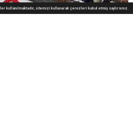
er kullanılmaktadır, sitemizi kullanarak çerezleri kabul etmiş saylırsınız.
ip Erdoğan'ın başkanlığında Beştepe'de toplanacak.
oğun gündemle toplanacak.
lacak toplantının en önemli başlığı Terörsüz Türkiye hedefi olacak.
te gözler artık yasal düzenlemeye çevrildi. Türkiye Büyük Millet
ı planlanan düzenlemede gelinen aşama kabine toplantısında ele
lışmalarla ilgili kapsamlı değerlendirmeler yapılacak.