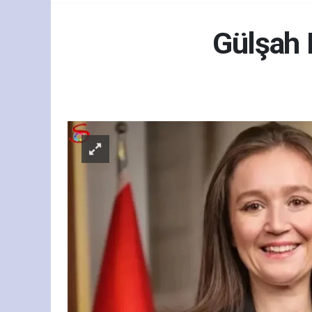
Gülşah 
Gün