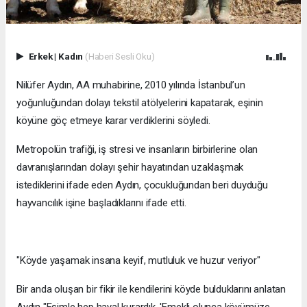
Erkek
|
Kadın
(Haberi Sesli Oku)
Nilüfer Aydın, AA muhabirine, 2010 yılında İstanbul’un
yoğunluğundan dolayı tekstil atölyelerini kapatarak, eşinin
köyüne göç etmeye karar verdiklerini söyledi.
Metropolün trafiği, iş stresi ve insanların birbirlerine olan
davranışlarından dolayı şehir hayatından uzaklaşmak
istediklerini ifade eden Aydın, çocukluğundan beri duyduğu
hayvancılık işine başladıklarını ifade etti.
"Köyde yaşamak insana keyif, mutluluk ve huzur veriyor"
Bir anda oluşan bir fikir ile kendilerini köyde bulduklarını anlatan
Aydın "Eşimle hep hayal kurardık, 'Emekli olunca köyümüze