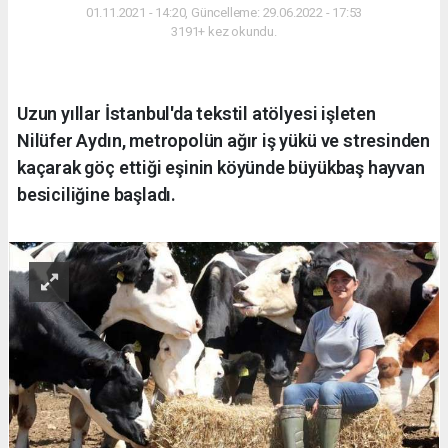
01.11.2021 - 14:20, Güncelleme: 29.06.2022 - 17:53
3191+ kez okundu.
Uzun yıllar İstanbul'da tekstil atölyesi işleten
Nilüfer Aydın, metropolün ağır iş yükü ve stresinden
kaçarak göç ettiği eşinin köyünde büyükbaş hayvan
besiciliğine başladı.