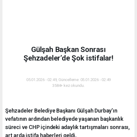
Gülşah Başkan Sonrası
Şehzadeler’de Şok istifalar!
SIYASET
05.01.2026 - 02:49, Güncelleme: 05.01.2026 - 02:49
3584+ kez okundu.
Şehzadeler Belediye Başkanı Gülşah Durbay’ın
vefatının ardından belediyede yaşanan başkanlık
süreci ve CHP içindeki adaylık tartışmaları sonrası,
art arda istifa haberleri geldi.