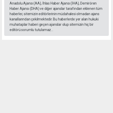
Anadolu Ajansı (AA), İhlas Haber Ajansı (İHA), Demirören
Haber Ajansı (DHA) ve diğer ajanslar tarafından eklenen tüm
haberler, sitemizin editörlerinin müdahalesi olmadan ajans
kanallarından çekilmektedir. Bu haberlerde yer alan hukuki
muhataplar haberi geçen ajanslar olup sitemizin hiç bir
editörü sorumlu tutulamaz...
Okuyucu Yorumları
(0)
Gönder
Yorum yazarak Topluluk Kuralları’nı kabul etmiş bulunuyor ve salihlimanset.com
sitesine yaptığınız yorumunuzla ilgili doğrudan veya dolaylı tüm sorumluluğu tek
başınıza üstleniyorsunuz. Yazılan tüm yorumlardan site yönetimi hiçbir şekilde
sorumlu tutulamaz.