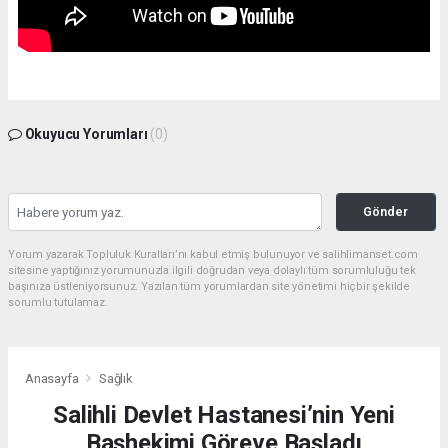
Okuyucu Yorumları
(0)
Gönder
Yorum yazarak Topluluk Kuralları’nı kabul etmiş bulunuyor ve salihlimanset.com
sitesine yaptığınız yorumunuzla ilgili doğrudan veya dolaylı tüm sorumluluğu tek
başınıza üstleniyorsunuz. Yazılan tüm yorumlardan site yönetimi hiçbir şekilde
sorumlu tutulamaz.
Anasayfa
Sağlık
Salihli Devlet Hastanesi’nin Yeni
Başhekimi Göreve Başladı