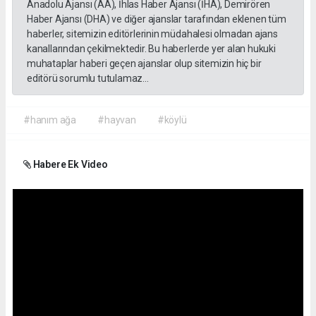
Anadolu Ajansı (AA), İhlas Haber Ajansı (İHA), Demirören
Haber Ajansı (DHA) ve diğer ajanslar tarafından eklenen tüm
haberler, sitemizin editörlerinin müdahalesi olmadan ajans
kanallarından çekilmektedir. Bu haberlerde yer alan hukuki
muhataplar haberi geçen ajanslar olup sitemizin hiç bir
editörü sorumlu tutulamaz...
#hanım ağa
#hayvan
#köylü
Habere Ek Video