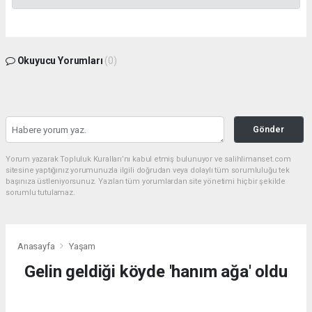
Okuyucu Yorumları
(0)
Gönder
Yorum yazarak Topluluk Kuralları’nı kabul etmiş bulunuyor ve salihlimanset.com
sitesine yaptığınız yorumunuzla ilgili doğrudan veya dolaylı tüm sorumluluğu tek
başınıza üstleniyorsunuz. Yazılan tüm yorumlardan site yönetimi hiçbir şekilde
sorumlu tutulamaz.
Anasayfa
Yaşam
Gelin geldiği köyde 'hanım ağa' oldu
YAŞAM