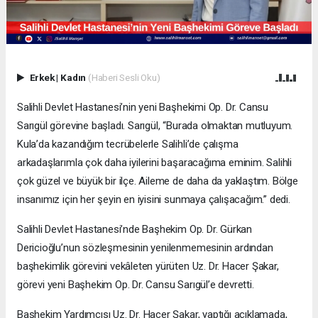
Erkek
|
Kadın
(Haberi Sesli Oku)
Salihli Devlet Hastanesi’nin yeni Başhekimi Op. Dr. Cansu
Sarıgül görevine başladı. Sarıgül, “Burada olmaktan mutluyum.
Kula’da kazandığım tecrübelerle Salihli’de çalışma
arkadaşlarımla çok daha iyilerini başaracağıma eminim. Salihli
çok güzel ve büyük bir ilçe. Aileme de daha da yaklaştım. Bölge
insanımız için her şeyin en iyisini sunmaya çalışacağım.” dedi.
Salihli Devlet Hastanesi’nde Başhekim Op. Dr. Gürkan
Dericioğlu’nun sözleşmesinin yenilenmemesinin ardından
başhekimlik görevini vekâleten yürüten Uz. Dr. Hacer Şakar,
görevi yeni Başhekim Op. Dr. Cansu Sarıgül’e devretti.
Başhekim Yardımcısı Uz. Dr. Hacer Şakar, yaptığı açıklamada,