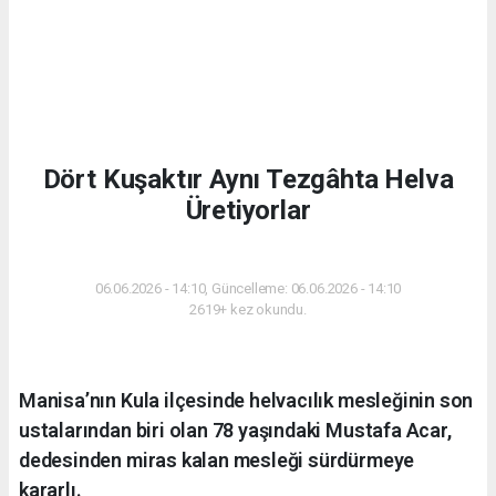
Dört Kuşaktır Aynı Tezgâhta Helva
Üretiyorlar
YAŞAM
06.06.2026 - 14:10, Güncelleme: 06.06.2026 - 14:10
2619+ kez okundu.
Manisa’nın Kula ilçesinde helvacılık mesleğinin son
ustalarından biri olan 78 yaşındaki Mustafa Acar,
dedesinden miras kalan mesleği sürdürmeye
kararlı.