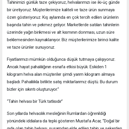
Tahinimizi günlük taze çekiyoruz, helvalarımızı ise iki-üç günde
bir üretiyoruz. Müşterilerimize kaliteli ve taze ürün sunmaya
özen gösteriyoruz. Kış aylarında en çok tercih edilen ürünlerin
başında tahin ve pekmez geliyor. Marketlerde satılan tahinlerin
üzerinde yağın birikmesi ve alt kısmının donması, uzun süre
beklemesinden kaynaklanıyor. Biz müşterilerimize birinci kalite
ve taze ürünler sunuyoruz.
Fiyatlarımızı mümkün olduğunca düşük tutmaya çalışıyoruz.
Ancak hayat pahalılığının esnafa etkisi büyük. Eskiden 1
kilogram helva alan müşteriler şimdi yarım kilogram almaya
başladı. Pahalılıkla birlikte satış miktarlarımız düştü. Bu durum
bizler için sıkıntı oluşturuyor.”
“Tahin helvası bir Türk tatlısıdır”
Son yıllarda helvacılık mesleğinin Rumlardan öğrenildiği
yönündeki iddialara da tepki gösteren Mustafa Acar, “Doğal bir
gıda olan tahin helvası, susamdan elde edilen tahin ve şekerden