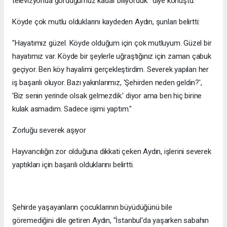
televizyonda gördüğümüz kadar biliyorduk." diye konuştu.
Köyde çok mutlu olduklarını kaydeden Aydın, şunları belirtti:
"Hayatımız güzel. Köyde olduğum için çok mutluyum. Güzel bir
hayatımız var. Köyde bir şeylerle uğraştığınız için zaman çabuk
geçiyor. Ben köy hayalimi gerçekleştirdim. Severek yapılan her
iş başarılı oluyor. Bazı yakınlarımız, 'Şehirden neden geldin?',
'Biz senin yerinde olsak gelmezdik.' diyor ama ben hiç birine
kulak asmadım. Sadece işimi yaptım."
Zorluğu severek aşıyor
Hayvancılığın zor olduğuna dikkati çeken Aydın, işlerini severek
yaptıkları için başarılı olduklarını belirtti.
Şehirde yaşayanların çocuklarının büyüdüğünü bile
göremediğini dile getiren Aydın, "İstanbul'da yaşarken sabahın