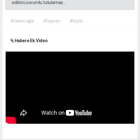
editörü sorumlu tutulamaz...
#hanım ağa
#hayvan
#köylü
Habere Ek Video