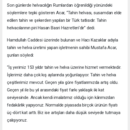
Son günlerde helvacılığın Rumlardan öğrenildiği yönündeki
söylemlere tepki gösteren Acar, “Tahin helvası, susamdan elde
edilen tahin ve şekerden yapılan bir Türk tatlısıdır. Tahin
helvacılarının piri Hasan Basri Hazretleri’dir” dedi.
Hamdullah Caddesi üzerinde bulunan ve Hacı Kazaklar adıyla
tahin ve helva üretimi yapan işletmenin sahibi Mustafa Acar,
şunları söyledi:
“İş yerimiz 153 yıldır tahin ve helva üzerine hizmet vermektedir.
İşlerimiz daha çok kış aylarında yoğunlaşıyor. Tahin ve helva
çeşitlerimiz mevcut. Geçen yıla göre fiyatlarımızda artış oldu.
Geçen yıl ile bu yıl arasındaki fiyat farkı yaklaşık iki kat
seviyesinde. Ancak kendi imalatımız olduğu için kârımızdan
fedakârlık yapıyoruz. Normalde piyasada birçok ürünün fiyatı
üç-dört kat arttı. Biz ise artışları daha düşük seviyede tutmaya
çalışıyoruz.