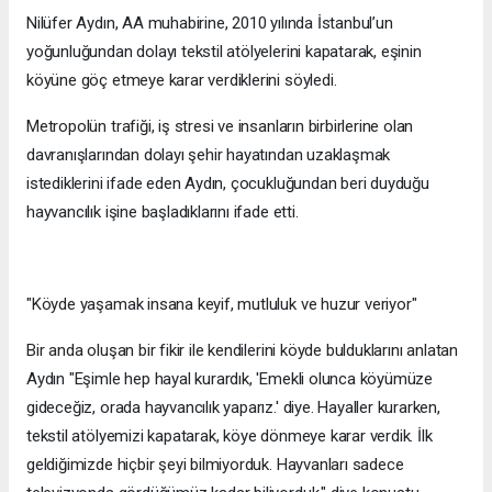
Nilüfer Aydın, AA muhabirine, 2010 yılında İstanbul’un
yoğunluğundan dolayı tekstil atölyelerini kapatarak, eşinin
köyüne göç etmeye karar verdiklerini söyledi.
Metropolün trafiği, iş stresi ve insanların birbirlerine olan
davranışlarından dolayı şehir hayatından uzaklaşmak
istediklerini ifade eden Aydın, çocukluğundan beri duyduğu
hayvancılık işine başladıklarını ifade etti.
"Köyde yaşamak insana keyif, mutluluk ve huzur veriyor"
Bir anda oluşan bir fikir ile kendilerini köyde bulduklarını anlatan
Aydın "Eşimle hep hayal kurardık, 'Emekli olunca köyümüze
gideceğiz, orada hayvancılık yaparız.' diye. Hayaller kurarken,
tekstil atölyemizi kapatarak, köye dönmeye karar verdik. İlk
geldiğimizde hiçbir şeyi bilmiyorduk. Hayvanları sadece