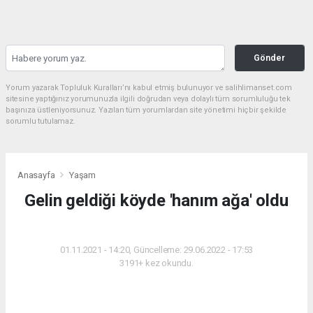
Gönder
Yorum yazarak Topluluk Kuralları’nı kabul etmiş bulunuyor ve salihlimanset.com
sitesine yaptığınız yorumunuzla ilgili doğrudan veya dolaylı tüm sorumluluğu tek
başınıza üstleniyorsunuz. Yazılan tüm yorumlardan site yönetimi hiçbir şekilde
sorumlu tutulamaz.
Anasayfa
Yaşam
Gelin geldiği köyde 'hanım ağa' oldu
YAŞAM
01.11.2021 - 14:20, Güncelleme: 29.06.2022 - 17:53
3191+ kez okundu.