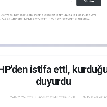
Gönder
nuyor ve salihlimanset.com sitesine yaptığınız yorumunuzla ilgili doğrudan veya
. Yazılan tüm yorumlardan site yönetimi hiçbir şekilde sorumlu tutulamaz.
'den istifa etti, kurduğu
duyurdu
24.07.2026 - 12:08, Güncelleme: 24.07.2026 - 12:08
1600 kez okund
aset