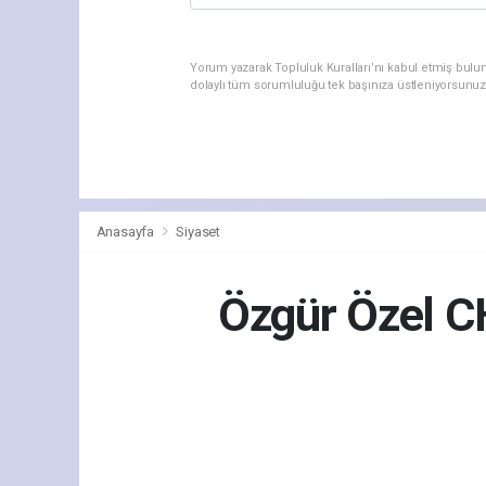
Yorum yazarak Topluluk Kuralları’nı kabul etmiş bulu
dolaylı tüm sorumluluğu tek başınıza üstleniyorsunuz
Anasayfa
Siyaset
Özgür Özel CHP
Siy