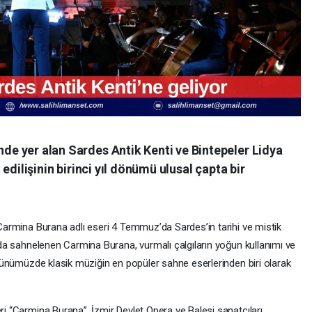
de yer alan Sardes Antik Kenti ve Bintepeler Lidya
 edilişinin birinci yıl dönümü ulusal çapta bir
Carmina Burana adlı eseri 4 Temmuz’da Sardes’in tarihi ve mistik
nda sahnelenen Carmina Burana, vurmalı çalgıların yoğun kullanımı ve
 günümüzde klasik müziğin en popüler sahne eserlerinden biri olarak
i “Carmina Burana”, İzmir Devlet Opera ve Balesi sanatçıları