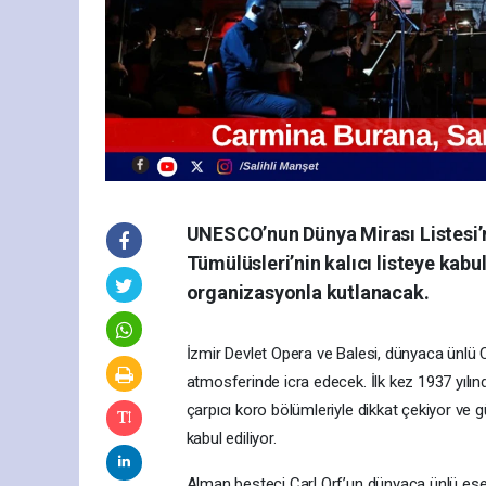
UNESCO’nun Dünya Mirası Listesi’n
Tümülüsleri’nin kalıcı listeye kabul
organizasyonla kutlanacak.
İzmir Devlet Opera ve Balesi, dünyaca ünlü 
atmosferinde icra edecek. İlk kez 1937 yılı
çarpıcı koro bölümleriyle dikkat çekiyor ve
kabul ediliyor.
Alman besteci Carl Orf’un dünyaca ünlü eser