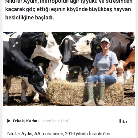
Nilüfer Aydın, metropolün ağır iş yükü ve stresinden
kaçarak göç ettiği eşinin köyünde büyükbaş hayvan
besiciliğine başladı.
Erkek
|
Kadın
(Haberi Sesli Oku)
Nilüfer Aydın, AA muhabirine, 2010 yılında İstanbul’un