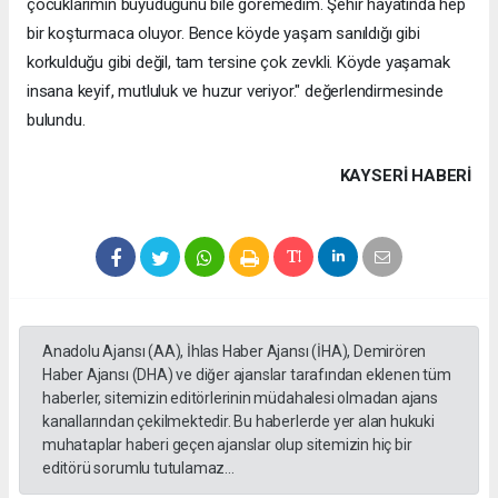
çocuklarımın büyüdüğünü bile göremedim. Şehir hayatında hep
bir koşturmaca oluyor. Bence köyde yaşam sanıldığı gibi
korkulduğu gibi değil, tam tersine çok zevkli. Köyde yaşamak
insana keyif, mutluluk ve huzur veriyor." değerlendirmesinde
bulundu.
KAYSERI HABERİ
Anadolu Ajansı (AA), İhlas Haber Ajansı (İHA), Demirören
Haber Ajansı (DHA) ve diğer ajanslar tarafından eklenen tüm
haberler, sitemizin editörlerinin müdahalesi olmadan ajans
kanallarından çekilmektedir. Bu haberlerde yer alan hukuki
muhataplar haberi geçen ajanslar olup sitemizin hiç bir
editörü sorumlu tutulamaz...