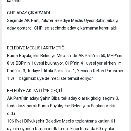
kazandı.
CHP ADAY ÇIKARMADI
Seçimde AK Parti, Nilüfer Belediye Meclis Üyesi Şahin Biba’yı
aday gösterdi. CHP ise seçimde aday çıkarmama kararı aldı.
BELEDİYE MECLİSİ ARİTMETİĞİ
Bursa Büyükşehir Belediye Meclisi’nde AK Parti’nin 50, MHP’nin
8 ve BBP’nin 1 üyesi bulunuyor. CHP’nin 41 üyesi yer alırken, İYİ
Parti’nin 3, Türkiye İttifakı Partisi’nin 1, Yeniden Refah Partisi’nin
1 ve 1 bağımsız üye de mecliste temsil ediliyor.
BELEDİYE AK PARTİ'YE GEÇTİ
AK Parti’nin adayı Şahin Biba, tek aday olarak girdiği seçimi 3.
turda kazanarak Bursa Büyükşehir Belediyesi Başkan Vekili
oldu.
106 üyeli Büyükşehir Belediye Meclis toplantısına katılan 61
üyenin oyunun tamamını ilk turda, ikinci turda da 60 oy alan