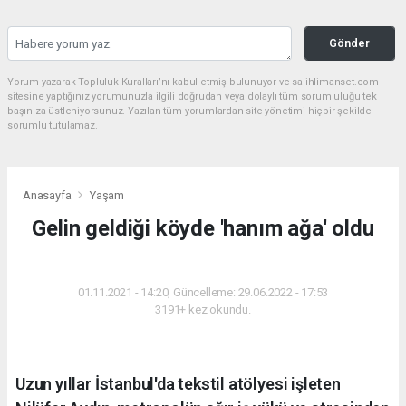
Gönder
Yorum yazarak Topluluk Kuralları’nı kabul etmiş bulunuyor ve salihlimanset.com
sitesine yaptığınız yorumunuzla ilgili doğrudan veya dolaylı tüm sorumluluğu tek
başınıza üstleniyorsunuz. Yazılan tüm yorumlardan site yönetimi hiçbir şekilde
sorumlu tutulamaz.
Anasayfa
Yaşam
Gelin geldiği köyde 'hanım ağa' oldu
YAŞAM
01.11.2021 - 14:20, Güncelleme: 29.06.2022 - 17:53
3191+ kez okundu.
Uzun yıllar İstanbul'da tekstil atölyesi işleten