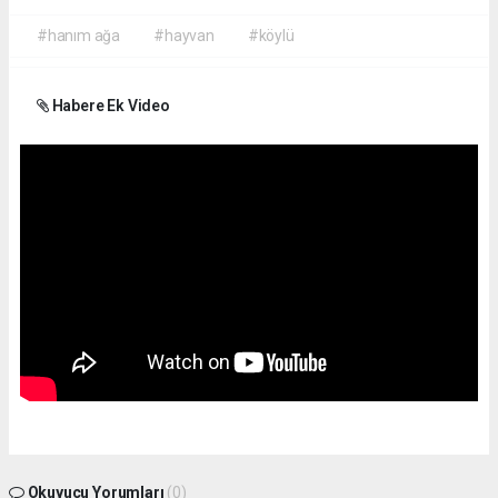
#hanım ağa
#hayvan
#köylü
Habere Ek Video
Okuyucu Yorumları
(0)