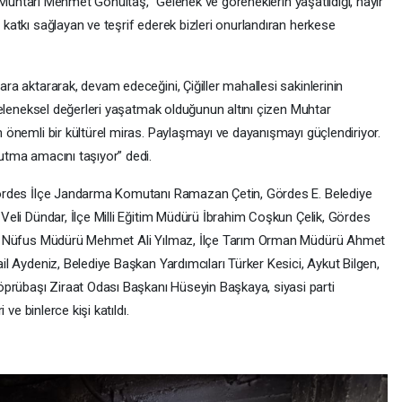
si Muhtarı Mehmet Gönültaş, ''Gelenek ve göreneklerin yaşatıldığı, hayır
katkı sağlayan ve teşrif ederek bizleri onurlandıran herkese
a aktararak, devam edeceğini, Çiğiller mahallesi sakinlerinin
 geleneksel değerleri yaşatmak olduğunun altını çizen Muhtar
 önemli bir kültürel miras. Paylaşmayı ve dayanışmayı güçlendiriyor.
ı tutma amacını taşıyor” dedi.
Gördes İlçe Jandarma Komutanı Ramazan Çetin, Gördes E. Belediye
Veli Dündar, İlçe Milli Eğitim Müdürü İbrahim Coşkun Çelik, Gördes
des Nüfus Müdürü Mehmet Ali Yılmaz, İlçe Tarım Orman Müdürü Ahmet
il Aydeniz, Belediye Başkan Yardımcıları Türker Kesici, Aykut Bilgen,
rübaşı Ziraat Odası Başkanı Hüseyin Başkaya, siyasi parti
 ve binlerce kişi katıldı.