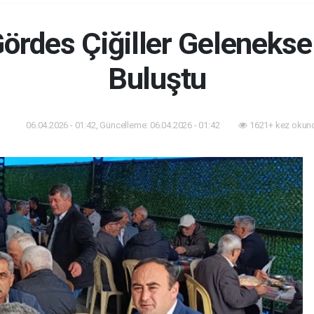
Gördes Çiğiller Geleneks
Buluştu
06.04.2026 - 01:42, Güncelleme: 06.04.2026 - 01:42
1621+ kez okun
am