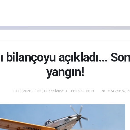
 bilançoyu açıkladı… So
yangın!
01.08.2026 - 13:38, Güncelleme: 01.08.2026 - 13:38
1574 kez okun
dem