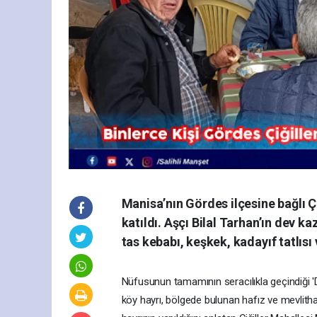
Manisa’nın Gördes ilçesine bağlı Ç
katıldı. Aşçı Bilal Tarhan’ın dev k
tas kebabı, keşkek, kadayıf tatlısı 
Nüfusunun tamamının seracılıkla geçindiği 'D
köy hayrı, bölgede bulunan hafız ve mevlithan