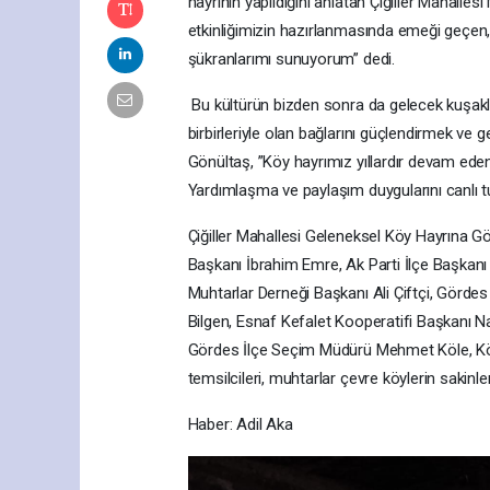
hayrının yapıldığını anlatan Çiğiller Mahalle
etkinliğimizin hazırlanmasında emeği geçen, 
şükranlarımı sunuyorum” dedi.
Bu kültürün bizden sonra da gelecek kuşaklar
birbirleriyle olan bağlarını güçlendirmek ve
Gönültaş, ”Köy hayrımız yıllardır devam eden
Yardımlaşma ve paylaşım duygularını canl
Çiğiller Mahallesi Geleneksel Köy Hayrına 
Başkanı İbrahim Emre, Ak Parti İlçe Başkanı 
Muhtarlar Derneği Başkanı Ali Çiftçi, Gör
Bilgen, Esnaf Kefalet Kooperatifi Başkanı Na
Gördes İlçe Seçim Müdürü Mehmet Köle, Köp
temsilcileri, muhtarlar çevre köylerin sakinleri
Haber: Adil Aka