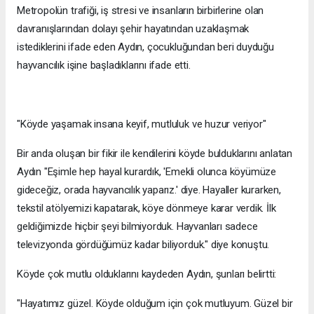
Metropolün trafiği, iş stresi ve insanların birbirlerine olan
davranışlarından dolayı şehir hayatından uzaklaşmak
istediklerini ifade eden Aydın, çocukluğundan beri duyduğu
hayvancılık işine başladıklarını ifade etti.
"Köyde yaşamak insana keyif, mutluluk ve huzur veriyor"
Bir anda oluşan bir fikir ile kendilerini köyde bulduklarını anlatan
Aydın "Eşimle hep hayal kurardık, 'Emekli olunca köyümüze
gideceğiz, orada hayvancılık yaparız.' diye. Hayaller kurarken,
tekstil atölyemizi kapatarak, köye dönmeye karar verdik. İlk
geldiğimizde hiçbir şeyi bilmiyorduk. Hayvanları sadece
televizyonda gördüğümüz kadar biliyorduk." diye konuştu.
Köyde çok mutlu olduklarını kaydeden Aydın, şunları belirtti:
"Hayatımız güzel. Köyde olduğum için çok mutluyum. Güzel bir