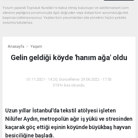
Yorum yazarak Topluluk Kuralları’nı kabul etmiş bulunuyor ve salihlimanset.com
sitesine yaptığınız yorumunuzla ilgili doğrudan veya dolaylı tüm sorumluluğu tek
başınıza üstleniyorsunuz. Yazılan tüm yorumlardan site yönetimi hiçbir şekilde
sorumlu tutulamaz.
Anasayfa
Yaşam
Gelin geldiği köyde 'hanım ağa' oldu
YAŞAM
01.11.2021 - 14:20, Güncelleme: 29.06.2022 - 17:53
3191+ kez okundu.
Uzun yıllar İstanbul'da tekstil atölyesi işleten
Nilüfer Aydın, metropolün ağır iş yükü ve stresinden
kaçarak göç ettiği eşinin köyünde büyükbaş hayvan
besiciliğine başladı.