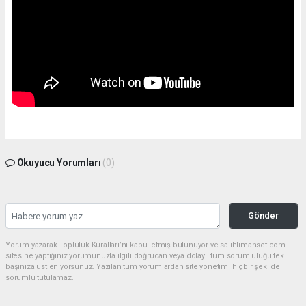
Okuyucu Yorumları
(0)
Gönder
Yorum yazarak Topluluk Kuralları’nı kabul etmiş bulunuyor ve salihlimanset.com
sitesine yaptığınız yorumunuzla ilgili doğrudan veya dolaylı tüm sorumluluğu tek
başınıza üstleniyorsunuz. Yazılan tüm yorumlardan site yönetimi hiçbir şekilde
sorumlu tutulamaz.