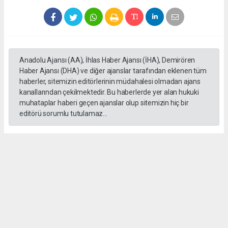
Anadolu Ajansı (AA), İhlas Haber Ajansı (İHA), Demirören
Haber Ajansı (DHA) ve diğer ajanslar tarafından eklenen tüm
haberler, sitemizin editörlerinin müdahalesi olmadan ajans
kanallarından çekilmektedir. Bu haberlerde yer alan hukuki
muhataplar haberi geçen ajanslar olup sitemizin hiç bir
editörü sorumlu tutulamaz...
Okuyucu Yorumları
(0)
Gönder
Yorum yazarak Topluluk Kuralları’nı kabul etmiş bulunuyor ve salihlimanset.com