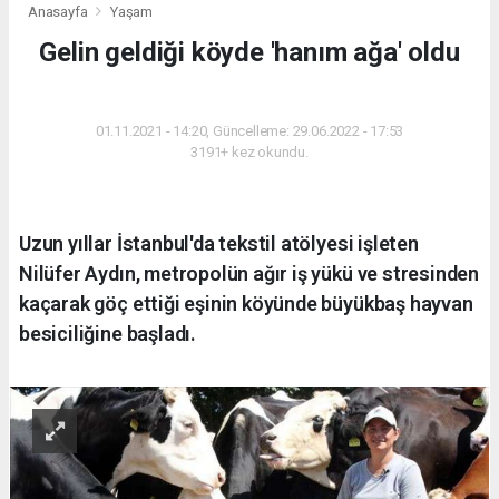
Anasayfa
Yaşam
Gelin geldiği köyde 'hanım ağa' oldu
YAŞAM
01.11.2021 - 14:20, Güncelleme: 29.06.2022 - 17:53
3191+ kez okundu.
Uzun yıllar İstanbul'da tekstil atölyesi işleten
Nilüfer Aydın, metropolün ağır iş yükü ve stresinden
kaçarak göç ettiği eşinin köyünde büyükbaş hayvan
besiciliğine başladı.