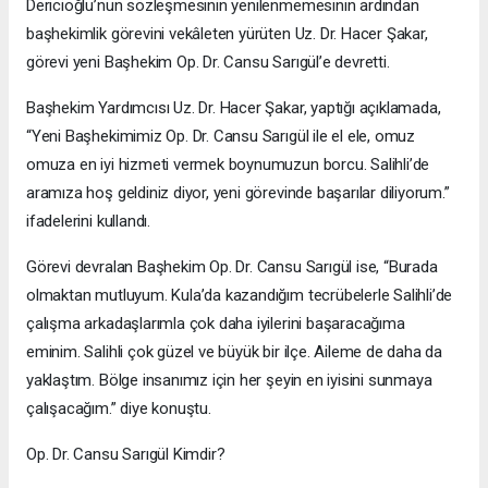
Dericioğlu’nun sözleşmesinin yenilenmemesinin ardından
başhekimlik görevini vekâleten yürüten Uz. Dr. Hacer Şakar,
görevi yeni Başhekim Op. Dr. Cansu Sarıgül’e devretti.
Başhekim Yardımcısı Uz. Dr. Hacer Şakar, yaptığı açıklamada,
“Yeni Başhekimimiz Op. Dr. Cansu Sarıgül ile el ele, omuz
omuza en iyi hizmeti vermek boynumuzun borcu. Salihli’de
aramıza hoş geldiniz diyor, yeni görevinde başarılar diliyorum.”
ifadelerini kullandı.
Görevi devralan Başhekim Op. Dr. Cansu Sarıgül ise, “Burada
olmaktan mutluyum. Kula’da kazandığım tecrübelerle Salihli’de
çalışma arkadaşlarımla çok daha iyilerini başaracağıma
eminim. Salihli çok güzel ve büyük bir ilçe. Aileme de daha da
yaklaştım. Bölge insanımız için her şeyin en iyisini sunmaya
çalışacağım.” diye konuştu.
Op. Dr. Cansu Sarıgül Kimdir?