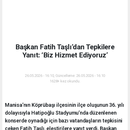
Başkan Fatih Taşlı’dan Tepkilere
Yanıt: ‘Biz Hizmet Ediyoruz’
SIYASET
26.05.2026 - 16:10, Güncelleme: 26.05.2026 - 16:10
1628+ kez okundu.
Manisa’nın Köprübaşı ilçesinin ilçe oluşunun 36. yılı
dolayısıyla Hatipoğlu Stadyumu’nda düzenlenen
konserde oynadığı için bazı vatandaşların tepkisini
çeken Fatih Taşlı, eleştirilere yanıt verdi. Başkan