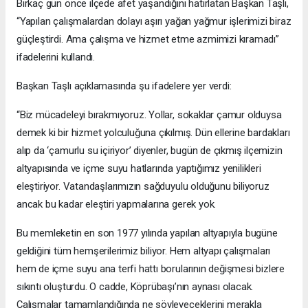
Birkaç gün önce ilçede afet yaşandığını hatırlatan Başkan Taşlı,
“Yapılan çalışmalardan dolayı aşırı yağan yağmur işlerimizi biraz
güçleştirdi. Ama çalışma ve hizmet etme azmimizi kıramadı”
ifadelerini kullandı.
Başkan Taşlı açıklamasında şu ifadelere yer verdi:
“Biz mücadeleyi bırakmıyoruz. Yollar, sokaklar çamur olduysa
demek ki bir hizmet yolculuğuna çıkılmış. Dün ellerine bardakları
alıp da ‘çamurlu su içiriyor’ diyenler, bugün de çıkmış ilçemizin
altyapısında ve içme suyu hatlarında yaptığımız yenilikleri
eleştiriyor. Vatandaşlarımızın sağduyulu olduğunu biliyoruz
ancak bu kadar eleştiri yapmalarına gerek yok.
Bu memleketin en son 1977 yılında yapılan altyapıyla bugüne
geldiğini tüm hemşerilerimiz biliyor. Hem altyapı çalışmaları
hem de içme suyu ana terfi hattı borularının değişmesi bizlere
sıkıntı oluşturdu. O cadde, Köprübaşı’nın aynası olacak.
Çalışmalar tamamlandığında ne söyleyeceklerini merakla