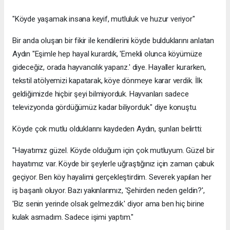
"Köyde yaşamak insana keyif, mutluluk ve huzur veriyor"
Bir anda oluşan bir fikir ile kendilerini köyde bulduklarını anlatan
Aydın "Eşimle hep hayal kurardık, 'Emekli olunca köyümüze
gideceğiz, orada hayvancılık yaparız.' diye. Hayaller kurarken,
tekstil atölyemizi kapatarak, köye dönmeye karar verdik. İlk
geldiğimizde hiçbir şeyi bilmiyorduk. Hayvanları sadece
televizyonda gördüğümüz kadar biliyorduk." diye konuştu.
Köyde çok mutlu olduklarını kaydeden Aydın, şunları belirtti:
"Hayatımız güzel. Köyde olduğum için çok mutluyum. Güzel bir
hayatımız var. Köyde bir şeylerle uğraştığınız için zaman çabuk
geçiyor. Ben köy hayalimi gerçekleştirdim. Severek yapılan her
iş başarılı oluyor. Bazı yakınlarımız, 'Şehirden neden geldin?',
'Biz senin yerinde olsak gelmezdik.' diyor ama ben hiç birine
kulak asmadım. Sadece işimi yaptım."