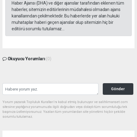
Haber Ajansı (DHA) ve diğer ajanslar tarafından eklenen tüm
haberler, sitemizin editörlerinin müdahalesi olmadan ajans
kanallarından çekilmektedir. Bu haberlerde yer alan hukuki
muhataplar haberi geçen ajanslar olup sitemizin hiç bir
editörü sorumlu tutulamaz...
Okuyucu Yorumları
(0)
Gönder
Yorum yazarak Topluluk Kuralları’nı kabul etmiş bulunuyor ve salihlimanset.com
sitesine yaptığınız yorumunuzla ilgili doğrudan veya dolaylı tüm sorumluluğu tek
başınıza üstleniyorsunuz. Yazılan tüm yorumlardan site yönetimi hiçbir şekilde
sorumlu tutulamaz.