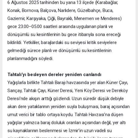
6 Ağustos 2025 tarihinden bu yana 13 ilçede (Karabağlar,
Konak, Bornova, Balçova, Narlıdere, Güzelbahçe, Buca,
Gaziemir, Karşıyaka, Çiğli, Bayraklı, Menemen ve Menderes)
gece 23.00–05.00 saatleri arasında uygulanan planlı ve
dönüşümlü su kesintilerinin bu gece itibarıyla sona ereceği
bildirildi. Yetkililer, barajlardaki su seviyesi kritik seviyelere
gelmediği sürece planlı ve dönüşümlü su kesintilerinin
planlanmadığını söyledi.
Tahtalı’yı besleyen dereler yeniden canlandı
Yağışlarla birlikte Tahtalı Barajı havzasında yer alan Küner Çayı,
Sarıçay, Tahtalı Çayı, Küner Deresi, Yeni Köy Deresi ve Dereköy
Deresi’nde akışın arttığı gözlendi. Uzun süredir düşük debiyle
akan dere yataklarının yeniden suyla buluşması, baraj açısından
umut verici bir tablo ortaya koydu. Tahtalı Havzası’na düşen
yağışlar yalnızca baraj doluluk oranları açısından değil, yer altı
su kaynaklarının beslenmesi ve İzmir’in uzun vadeli su