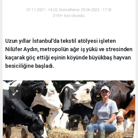
YAŞAM
01.11.2021 - 14:20, Güncelleme: 29.06.2022 - 17:53
3191+ kez okundu.
Uzun yıllar İstanbul'da tekstil atölyesi işleten
Nilüfer Aydın, metropolün ağır iş yükü ve stresinden
kaçarak göç ettiği eşinin köyünde büyükbaş hayvan
besiciliğine başladı.