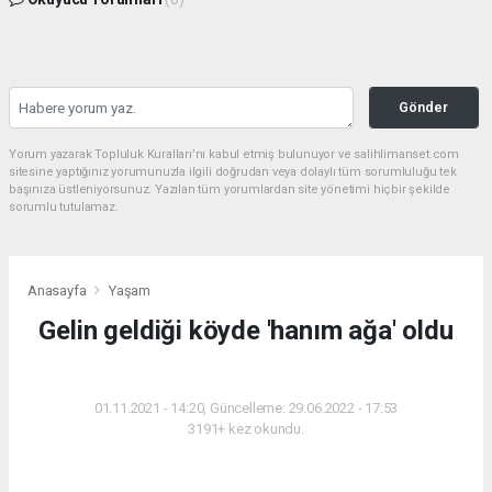
Gönder
Yorum yazarak Topluluk Kuralları’nı kabul etmiş bulunuyor ve salihlimanset.com
sitesine yaptığınız yorumunuzla ilgili doğrudan veya dolaylı tüm sorumluluğu tek
başınıza üstleniyorsunuz. Yazılan tüm yorumlardan site yönetimi hiçbir şekilde
sorumlu tutulamaz.
Anasayfa
Yaşam
Gelin geldiği köyde 'hanım ağa' oldu
YAŞAM
01.11.2021 - 14:20, Güncelleme: 29.06.2022 - 17:53
3191+ kez okundu.