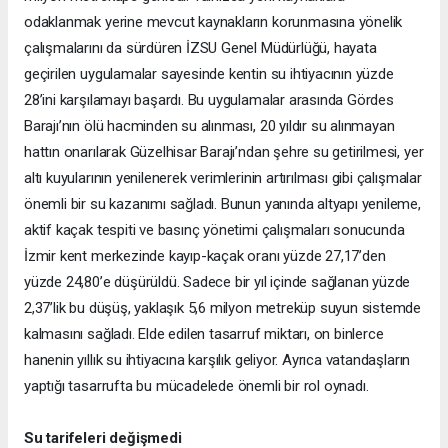
odaklanmak yerine mevcut kaynakların korunmasına yönelik
çalışmalarını da sürdüren İZSU Genel Müdürlüğü, hayata
geçirilen uygulamalar sayesinde kentin su ihtiyacının yüzde
28’ini karşılamayı başardı. Bu uygulamalar arasında Gördes
Barajı’nın ölü hacminden su alınması, 20 yıldır su alınmayan
hattın onarılarak Güzelhisar Barajı’ndan şehre su getirilmesi, yer
altı kuyularının yenilenerek verimlerinin artırılması gibi çalışmalar
önemli bir su kazanımı sağladı. Bunun yanında altyapı yenileme,
aktif kaçak tespiti ve basınç yönetimi çalışmaları sonucunda
İzmir kent merkezinde kayıp-kaçak oranı yüzde 27,17’den
yüzde 24,80’e düşürüldü. Sadece bir yıl içinde sağlanan yüzde
2,37’lik bu düşüş, yaklaşık 5,6 milyon metreküp suyun sistemde
kalmasını sağladı. Elde edilen tasarruf miktarı, on binlerce
hanenin yıllık su ihtiyacına karşılık geliyor. Ayrıca vatandaşların
yaptığı tasarrufta bu mücadelede önemli bir rol oynadı.
Su tarifeleri değişmedi