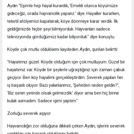
Aydın "Eşimle hep hayal kurardık, 'Emekli olunca köyümüze
gideceğiz, orada hayvancılık yaparız.' diye. Hayaller kurarken,
tekstil atölyemizi kapatarak, köye dönmeye karar verdik. İlk
geldiğimizde hiçbir şeyi bilmiyorduk. Hayvanları sadece
televizyonda gördüğümüz kadar biliyorduk." diye konuştu.
Köyde çok mutlu olduklarını kaydeden Aydın, şunları belirtti:
"Hayatımız güzel. Köyde olduğum için çok mutluyum. Güzel bir
hayatımız var. Köyde bir şeylerle uğraştığınız için zaman çabuk
geçiyor. Ben köy hayalimi gerçekleştirdim. Severek yapılan her
iş başarılı oluyor. Bazı yakınlarımız, 'Şehirden neden geldin?',
'Biz senin yerinde olsak gelmezdik.' diyor ama ben hiç birine
kulak asmadım. Sadece işimi yaptım."
Zorluğu severek aşıyor
Hayvancılığın zor olduğuna dikkati çeken Aydın, işlerini severek
yaptıkları için başarılı olduklarını belirtti.