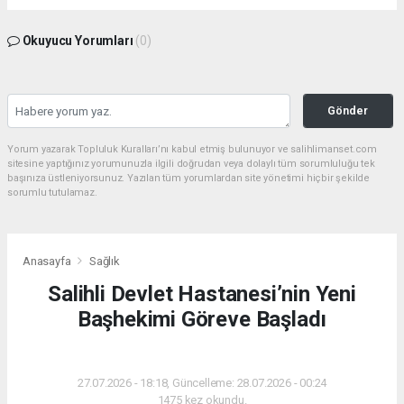
Okuyucu Yorumları
(0)
Gönder
Yorum yazarak Topluluk Kuralları’nı kabul etmiş bulunuyor ve salihlimanset.com
sitesine yaptığınız yorumunuzla ilgili doğrudan veya dolaylı tüm sorumluluğu tek
başınıza üstleniyorsunuz. Yazılan tüm yorumlardan site yönetimi hiçbir şekilde
sorumlu tutulamaz.
Anasayfa
Sağlık
Salihli Devlet Hastanesi’nin Yeni
Başhekimi Göreve Başladı
SAĞLIK
27.07.2026 - 18:18, Güncelleme: 28.07.2026 - 00:24
1475 kez okundu.