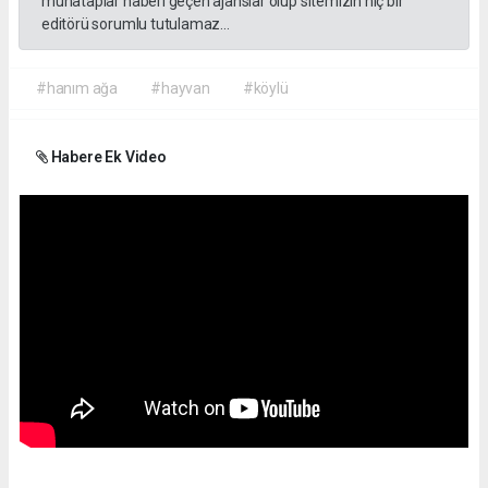
muhataplar haberi geçen ajanslar olup sitemizin hiç bir
editörü sorumlu tutulamaz...
#hanım ağa
#hayvan
#köylü
Habere Ek Video