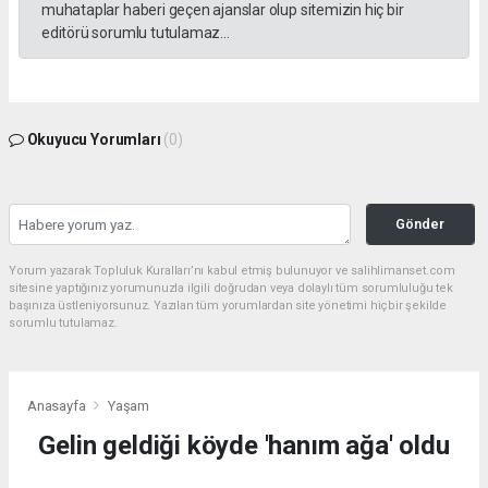
muhataplar haberi geçen ajanslar olup sitemizin hiç bir
editörü sorumlu tutulamaz...
Okuyucu Yorumları
(0)
Gönder
Yorum yazarak Topluluk Kuralları’nı kabul etmiş bulunuyor ve salihlimanset.com
sitesine yaptığınız yorumunuzla ilgili doğrudan veya dolaylı tüm sorumluluğu tek
başınıza üstleniyorsunuz. Yazılan tüm yorumlardan site yönetimi hiçbir şekilde
sorumlu tutulamaz.
Anasayfa
Yaşam
Gelin geldiği köyde 'hanım ağa' oldu