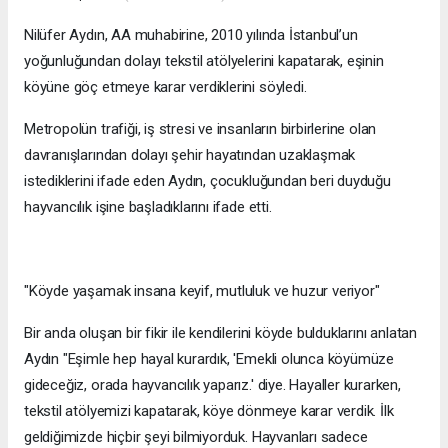
Nilüfer Aydın, AA muhabirine, 2010 yılında İstanbul’un
yoğunluğundan dolayı tekstil atölyelerini kapatarak, eşinin
köyüne göç etmeye karar verdiklerini söyledi.
Metropolün trafiği, iş stresi ve insanların birbirlerine olan
davranışlarından dolayı şehir hayatından uzaklaşmak
istediklerini ifade eden Aydın, çocukluğundan beri duyduğu
hayvancılık işine başladıklarını ifade etti.
"Köyde yaşamak insana keyif, mutluluk ve huzur veriyor"
Bir anda oluşan bir fikir ile kendilerini köyde bulduklarını anlatan
Aydın "Eşimle hep hayal kurardık, 'Emekli olunca köyümüze
gideceğiz, orada hayvancılık yaparız.' diye. Hayaller kurarken,
tekstil atölyemizi kapatarak, köye dönmeye karar verdik. İlk
geldiğimizde hiçbir şeyi bilmiyorduk. Hayvanları sadece