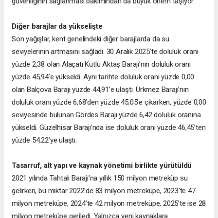
güvenliğinin sağlanması bakımından da büyük önem taşıyor.
Diğer barajlar da yükselişte
Son yağışlar, kent genelindeki diğer barajlarda da su
seviyelerinin artmasını sağladı. 30 Aralık 2025’te doluluk oranı
yüzde 2,38 olan Alaçatı Kutlu Aktaş Barajı’nın doluluk oranı
yüzde 45,94’e yükseldi. Aynı tarihte doluluk oranı yüzde 0,00
olan Balçova Barajı yüzde 44,91’e ulaştı. Ürkmez Barajı’nın
doluluk oranı yüzde 6,68’den yüzde 45,05’e çıkarken, yüzde 0,00
seviyesinde bulunan Gördes Barajı yüzde 6,42 doluluk oranına
yükseldi. Güzelhisar Barajı’nda ise doluluk oranı yüzde 46,45’ten
yüzde 54,22’ye ulaştı.
Tasarruf, alt yapı ve kaynak yönetimi birlikte yürütüldü
2021 yılında Tahtalı Barajı’na yıllık 150 milyon metreküp su
gelirken, bu miktar 2022’de 83 milyon metreküpe, 2023’te 47
milyon metreküpe, 2024’te 42 milyon metreküpe, 2025’te ise 28
milyon metreküpe geriledi. Yalnızca yeni kaynaklara