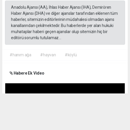
Anadolu Ajansı (AA), İhlas Haber Ajansı (İHA), Demirören
Haber Ajansı (DHA) ve diğer ajanslar tarafından eklenen tüm
haberler, sitemizin editörlerinin müdahalesi olmadan ajans
kanallarından çekilmektedir. Bu haberlerde yer alan hukuki
muhataplar haberi geçen ajanslar olup sitemizin hiç bir
editörü sorumlu tutulamaz...
#hanım ağa
#hayvan
#köylü
Habere Ek Video