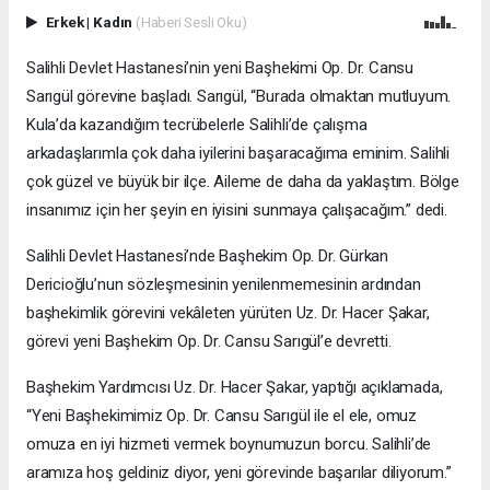
Erkek
|
Kadın
(Haberi Sesli Oku)
Salihli Devlet Hastanesi’nin yeni Başhekimi Op. Dr. Cansu
Sarıgül görevine başladı. Sarıgül, “Burada olmaktan mutluyum.
Kula’da kazandığım tecrübelerle Salihli’de çalışma
arkadaşlarımla çok daha iyilerini başaracağıma eminim. Salihli
çok güzel ve büyük bir ilçe. Aileme de daha da yaklaştım. Bölge
insanımız için her şeyin en iyisini sunmaya çalışacağım.” dedi.
Salihli Devlet Hastanesi’nde Başhekim Op. Dr. Gürkan
Dericioğlu’nun sözleşmesinin yenilenmemesinin ardından
başhekimlik görevini vekâleten yürüten Uz. Dr. Hacer Şakar,
görevi yeni Başhekim Op. Dr. Cansu Sarıgül’e devretti.
Başhekim Yardımcısı Uz. Dr. Hacer Şakar, yaptığı açıklamada,
“Yeni Başhekimimiz Op. Dr. Cansu Sarıgül ile el ele, omuz
omuza en iyi hizmeti vermek boynumuzun borcu. Salihli’de
aramıza hoş geldiniz diyor, yeni görevinde başarılar diliyorum.”