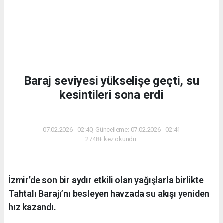
Baraj seviyesi yükselişe geçti, su
kesintileri sona erdi
DÜNYA
07.02.2026 - 02:40, Güncelleme: 07.02.2026 - 02:41
2748+ kez okundu.
İzmir’de son bir aydır etkili olan yağışlarla birlikte
Tahtalı Barajı’nı besleyen havzada su akışı yeniden
hız kazandı.