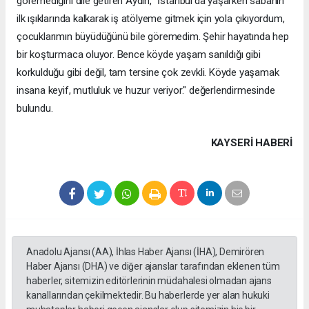
göremediğini dile getiren Aydın, "İstanbul'da yaşarken sabahın
ilk ışıklarında kalkarak iş atölyeme gitmek için yola çıkıyordum,
çocuklarımın büyüdüğünü bile göremedim. Şehir hayatında hep
bir koşturmaca oluyor. Bence köyde yaşam sanıldığı gibi
korkulduğu gibi değil, tam tersine çok zevkli. Köyde yaşamak
insana keyif, mutluluk ve huzur veriyor." değerlendirmesinde
bulundu.
KAYSERI HABERİ
Anadolu Ajansı (AA), İhlas Haber Ajansı (İHA), Demirören
Haber Ajansı (DHA) ve diğer ajanslar tarafından eklenen tüm
haberler, sitemizin editörlerinin müdahalesi olmadan ajans
kanallarından çekilmektedir. Bu haberlerde yer alan hukuki