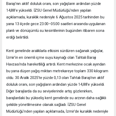
Barajı’nın aktif doluluk oranı, son yağışların ardından yüzde
14,88’e yükseldi. İZSU Genel Müdürlüğü’nden yapılan
açıklamada, kuraklık nedeniyle 6 Ağustos 2025 tarihinden bu
yana 13 ilçede gece 23.00–05.00 saatleri arasında uygulanan
planlı ve dönüşümlü su kesintilerinin bugünden itibaren sona
erdiği belirtildi.
Kent genelinde aralıklarla etkisini sürdüren sağanak yağışlar,
İzmir’in en önemli içme suyu kaynağı olan Tahtalı Barajı
Havzası’nda hareketliliği artırdı. Kent merkezine ocak ayından
bu yana düşen yağış miktarı metrekareye toplam 330 kilogram
oldu. 30 Aralık 2025’te yüzde 0,13 olan Tahtalı Barajı’nın aktif
doluluk oranı, son yağışların ardından yüzde 14,88’e yükseldi.
Diğer barajlarda da su seviyelerinde artış gözlenirken,
barajlardaki bu yükseliş kent genelinde su arzının daha sağlıklı
şekilde yönetilmesine olanak sağladı. İZSU Genel
Müdürlüğü’nden yapılan açıklamada, İzmir’de kuraklık nedeniyle