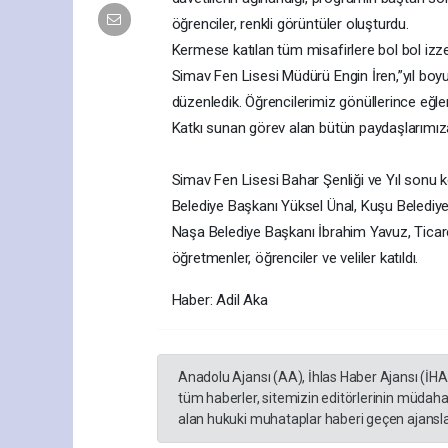
öğrenciler, renkli görüntüler oluşturdu.
Kermese katılan tüm misafirlere bol bol izz
Simav Fen Lisesi Müdürü Engin İren,”yıl boyu
düzenledik. Öğrencilerimiz gönüllerince eğlen
Katkı sunan görev alan bütün paydaşlarımız
Simav Fen Lisesi Bahar Şenliği ve Yıl sonu ke
Belediye Başkanı Yüksel Ünal, Kuşu Belediye
Naşa Belediye Başkanı İbrahim Yavuz, Ticare
öğretmenler, öğrenciler ve veliler katıldı.
Haber: Adil Aka
Anadolu Ajansı (AA), İhlas Haber Ajansı (İH
tüm haberler, sitemizin editörlerinin müdaha
alan hukuki muhataplar haberi geçen ajanslar