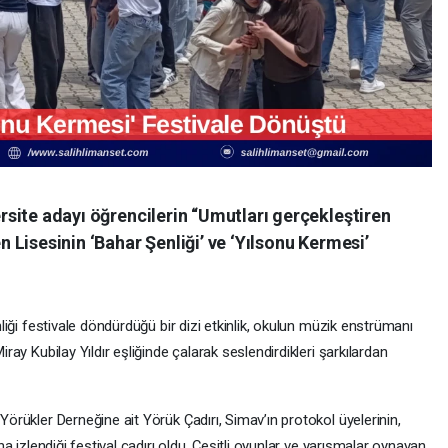
rsite adayı öğrencilerin “Umutları gerçekleştiren
 Lisesinin ‘Bahar Şenliği’ ve ‘Yılsonu Kermesi’
liği festivale döndürdüğü bir dizi etkinlik, okulun müzik enstrümanı
ray Kubilay Yıldır eşliğinde çalarak seslendirdikleri şarkılardan
örükler Derneğine ait Yörük Çadırı, Simav’ın protokol üyelerinin,
a izlendiği festival çadırı oldu. Çeşitli oyunlar ve yarışmalar oynayan