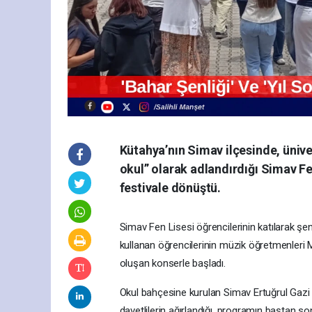
Kütahya’nın Simav ilçesinde, ünive
okul” olarak adlandırdığı Simav Fen
festivale dönüştü.
Simav Fen Lisesi öğrencilerinin katılarak şen
kullanan öğrencilerinin müzik öğretmenleri Mi
oluşan konserle başladı.
Okul bahçesine kurulan Simav Ertuğrul Gazi Y
davetlilerin ağırlandığı, programın baştan son