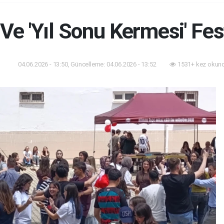
' Ve 'Yıl Sonu Kermesi' Fe
04.06.2026 - 13:50, Güncelleme: 04.06.2026 - 13:52
1531+ kez okund
tim