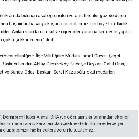
eti ikramda bulunan okul öğrencileri ve öğretmenler göz doldurdu.
nca başarıdan başarıya koşan öğrencilerimiz için böye bir etkinlik
diler. Açılan stantlarda okul ve öğrenciler yararına kermeste yapıldı.
a çok teşekkür ederim” dedi.
rmesi etkinliğine, İlçe Milli Eğitim Müdürü İsmail Güven, Çitgöl
 Başkanı Feridun Aktay, Demirciköy Belediye Başkanı Cahit Onar,
t ve Sanayi Odası Başkanı Şeref Kazcıoğlu, okul müdürleri,
A), Demirören Haber Ajansı (DHA) ve diğer ajanslar tarafından eklenen
lesi olmadan ajans kanallarından çekilmektedir. Bu haberlerde yer
 olup sitemizin hiç bir editörü sorumlu tutulamaz...