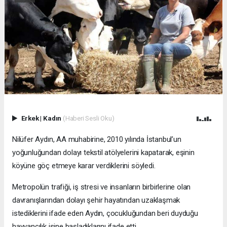
Erkek
|
Kadın
(Haberi Sesli Oku)
Nilüfer Aydın, AA muhabirine, 2010 yılında İstanbul’un
yoğunluğundan dolayı tekstil atölyelerini kapatarak, eşinin
köyüne göç etmeye karar verdiklerini söyledi.
Metropolün trafiği, iş stresi ve insanların birbirlerine olan
davranışlarından dolayı şehir hayatından uzaklaşmak
istediklerini ifade eden Aydın, çocukluğundan beri duyduğu
hayvancılık işine başladıklarını ifade etti.