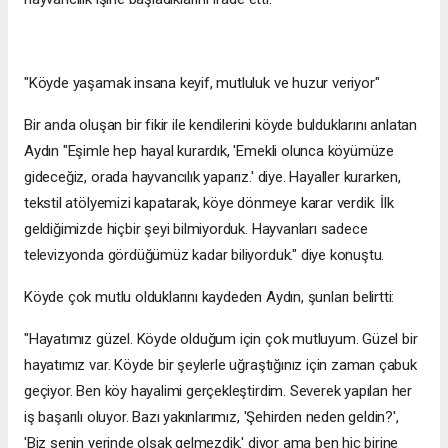
"Köyde yaşamak insana keyif, mutluluk ve huzur veriyor"
Bir anda oluşan bir fikir ile kendilerini köyde bulduklarını anlatan
Aydın "Eşimle hep hayal kurardık, 'Emekli olunca köyümüze
gideceğiz, orada hayvancılık yaparız.' diye. Hayaller kurarken,
tekstil atölyemizi kapatarak, köye dönmeye karar verdik. İlk
geldiğimizde hiçbir şeyi bilmiyorduk. Hayvanları sadece
televizyonda gördüğümüz kadar biliyorduk." diye konuştu.
Köyde çok mutlu olduklarını kaydeden Aydın, şunları belirtti:
"Hayatımız güzel. Köyde olduğum için çok mutluyum. Güzel bir
hayatımız var. Köyde bir şeylerle uğraştığınız için zaman çabuk
geçiyor. Ben köy hayalimi gerçekleştirdim. Severek yapılan her
iş başarılı oluyor. Bazı yakınlarımız, 'Şehirden neden geldin?',
'Biz senin yerinde olsak gelmezdik.' diyor ama ben hiç birine