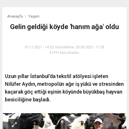
Anasayfa
Yaşam
Gelin geldiği köyde 'hanım ağa' oldu
YAŞAM
01.11.2021 - 14:20, Güncelleme: 29.06.2022 - 17:53
3191+ kez okundu.
Uzun yıllar İstanbul'da tekstil atölyesi işleten
Nilüfer Aydın, metropolün ağır iş yükü ve stresinden
kaçarak göç ettiği eşinin köyünde büyükbaş hayvan
besiciliğine başladı.