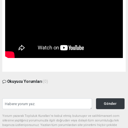
Okuyucu Yorumları
(0)
Gönder
Yorum yazarak Topluluk Kuralları’nı kabul etmiş bulunuyor ve salihlimanset.com
sitesine yaptığınız yorumunuzla ilgili doğrudan veya dolaylı tüm sorumluluğu tek
başınıza üstleniyorsunuz. Yazılan tüm yorumlardan site yönetimi hiçbir şekilde