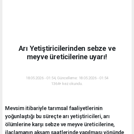
Arı Yetiştiricilerinden sebze ve
meyve üreticilerine uyarı!
GÜNDEM
18.05.2026 - 01:54, Güncelleme: 18.05.2026 - 01:54
1364+ kez okundu.
Mevsim itibariyle tarımsal faaliyetlerinin
yoğunlaştığı bu süreçte arı yetiştiricileri, arı
ölümlerine karşı sebze ve meyve üreticilerine,
ilaçlamanın akşam saatlerinde yapılması yönünde