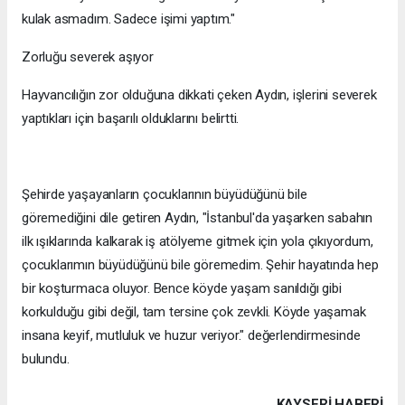
kulak asmadım. Sadece işimi yaptım."
Zorluğu severek aşıyor
Hayvancılığın zor olduğuna dikkati çeken Aydın, işlerini severek
yaptıkları için başarılı olduklarını belirtti.
Şehirde yaşayanların çocuklarının büyüdüğünü bile
göremediğini dile getiren Aydın, "İstanbul'da yaşarken sabahın
ilk ışıklarında kalkarak iş atölyeme gitmek için yola çıkıyordum,
çocuklarımın büyüdüğünü bile göremedim. Şehir hayatında hep
bir koşturmaca oluyor. Bence köyde yaşam sanıldığı gibi
korkulduğu gibi değil, tam tersine çok zevkli. Köyde yaşamak
insana keyif, mutluluk ve huzur veriyor." değerlendirmesinde
bulundu.
KAYSERI HABERİ