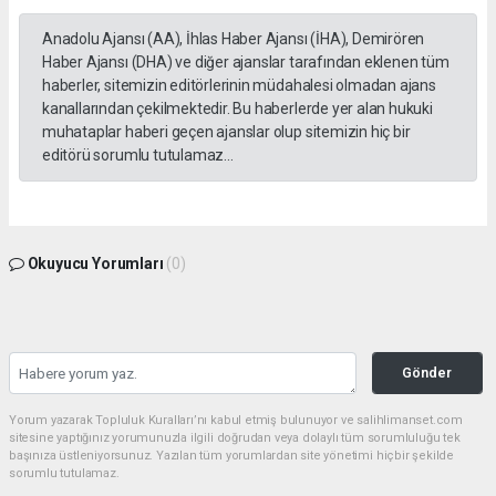
Anadolu Ajansı (AA), İhlas Haber Ajansı (İHA), Demirören
Haber Ajansı (DHA) ve diğer ajanslar tarafından eklenen tüm
haberler, sitemizin editörlerinin müdahalesi olmadan ajans
kanallarından çekilmektedir. Bu haberlerde yer alan hukuki
muhataplar haberi geçen ajanslar olup sitemizin hiç bir
editörü sorumlu tutulamaz...
Okuyucu Yorumları
(0)
Gönder
Yorum yazarak Topluluk Kuralları’nı kabul etmiş bulunuyor ve salihlimanset.com
sitesine yaptığınız yorumunuzla ilgili doğrudan veya dolaylı tüm sorumluluğu tek
başınıza üstleniyorsunuz. Yazılan tüm yorumlardan site yönetimi hiçbir şekilde
sorumlu tutulamaz.