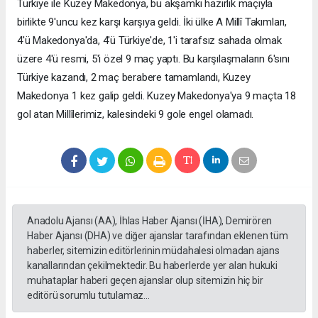
Türkiye ile Kuzey Makedonya, bu akşamki hazırlık maçıyla
birlikte 9'uncu kez karşı karşıya geldi. İki ülke A Millî Takımları,
4'ü Makedonya'da, 4'ü Türkiye'de, 1'i tarafsız sahada olmak
üzere 4'ü resmi, 5'i özel 9 maç yaptı. Bu karşılaşmaların 6'sını
Türkiye kazandı, 2 maç berabere tamamlandı, Kuzey
Makedonya 1 kez galip geldi. Kuzey Makedonya'ya 9 maçta 18
gol atan Millîlerimiz, kalesindeki 9 gole engel olamadı.
Anadolu Ajansı (AA), İhlas Haber Ajansı (İHA), Demirören
Haber Ajansı (DHA) ve diğer ajanslar tarafından eklenen tüm
haberler, sitemizin editörlerinin müdahalesi olmadan ajans
kanallarından çekilmektedir. Bu haberlerde yer alan hukuki
muhataplar haberi geçen ajanslar olup sitemizin hiç bir
editörü sorumlu tutulamaz...