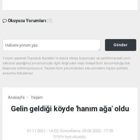
Okuyucu Yorumları
(0)
Gönder
Yorum yazarak Topluluk Kuralları’nı kabul etmiş bulunuyor ve salihlimanset.com
sitesine yaptığınız yorumunuzla ilgili doğrudan veya dolaylı tüm sorumluluğu tek
başınıza üstleniyorsunuz. Yazılan tüm yorumlardan site yönetimi hiçbir şekilde
sorumlu tutulamaz.
Anasayfa
Yaşam
Gelin geldiği köyde 'hanım ağa' oldu
YAŞAM
01.11.2021 - 14:20, Güncelleme: 29.06.2022 - 17:53
3191+ kez okundu.