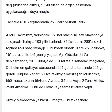
değişikliklerine gitmiş, bu kuralların da organizasyonda
uygulanacağını duyurmuştu.
Tarihteki 650. karşılaşmada 258. galibiyetimizi aldık
A Millî Takımımız, tarihindeki 650'nci maçını Kuzey Makedonya
ile oynadı. Türkiye, 103 yıllık tarihinde 362'si resmi, 288'si özel
toplam 650 maç oynayıp 1'i hükmen olmak üzere 258 galibiyet,
151 beraberlik, 241 yenilgi yaşadı. Ay-Yıldızlılar, 279'u
deplasmanda, 281'i Türkiye'de, 90'ı tarafsız sahadaki maçlarda,
3'ü hükmen galibiyet sonucunda 901 gol attı, kalesinde 926 gol
gördü. Bugüne kadar 92 ülke takımıyla karşılaşan Millîlerimiz,
650 müsabakanın 564'ünü Avrupa, 34'ünü Asya, 24'ünü Afrika,
25'ini Amerika, 3'ünü de Okyanusya temsilcileriyle yaptı.
Kuzey Makedonya’ya karşı 9. maçta 6. kez kazandık