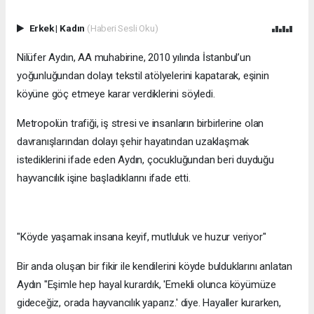
Erkek
|
Kadın
(Haberi Sesli Oku)
Nilüfer Aydın, AA muhabirine, 2010 yılında İstanbul’un
yoğunluğundan dolayı tekstil atölyelerini kapatarak, eşinin
köyüne göç etmeye karar verdiklerini söyledi.
Metropolün trafiği, iş stresi ve insanların birbirlerine olan
davranışlarından dolayı şehir hayatından uzaklaşmak
istediklerini ifade eden Aydın, çocukluğundan beri duyduğu
hayvancılık işine başladıklarını ifade etti.
"Köyde yaşamak insana keyif, mutluluk ve huzur veriyor"
Bir anda oluşan bir fikir ile kendilerini köyde bulduklarını anlatan
Aydın "Eşimle hep hayal kurardık, 'Emekli olunca köyümüze
gideceğiz, orada hayvancılık yaparız.' diye. Hayaller kurarken,