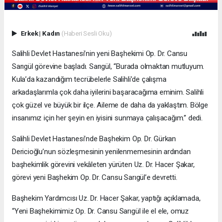
Erkek
|
Kadın
(Haberi Sesli Oku)
Salihli Devlet Hastanesi’nin yeni Başhekimi Op. Dr. Cansu
Sarıgül görevine başladı. Sarıgül, “Burada olmaktan mutluyum.
Kula’da kazandığım tecrübelerle Salihli’de çalışma
arkadaşlarımla çok daha iyilerini başaracağıma eminim. Salihli
çok güzel ve büyük bir ilçe. Aileme de daha da yaklaştım. Bölge
insanımız için her şeyin en iyisini sunmaya çalışacağım.” dedi.
Salihli Devlet Hastanesi’nde Başhekim Op. Dr. Gürkan
Dericioğlu’nun sözleşmesinin yenilenmemesinin ardından
başhekimlik görevini vekâleten yürüten Uz. Dr. Hacer Şakar,
görevi yeni Başhekim Op. Dr. Cansu Sarıgül’e devretti.
Başhekim Yardımcısı Uz. Dr. Hacer Şakar, yaptığı açıklamada,
“Yeni Başhekimimiz Op. Dr. Cansu Sarıgül ile el ele, omuz