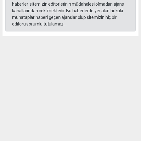
haberler, sitemizin editörlerinin müdahalesi olmadan ajans
kanallarından çekilmektedir. Bu haberlerde yer alan hukuki
muhataplar haberi geçen ajanslar olup sitemizin hiç bir
editörü sorumlu tutulamaz...
Okuyucu Yorumları
(0)
Gönder
Yorum yazarak Topluluk Kuralları’nı kabul etmiş bulunuyor ve salihlimanset.com
sitesine yaptığınız yorumunuzla ilgili doğrudan veya dolaylı tüm sorumluluğu tek
başınıza üstleniyorsunuz. Yazılan tüm yorumlardan site yönetimi hiçbir şekilde
sorumlu tutulamaz.