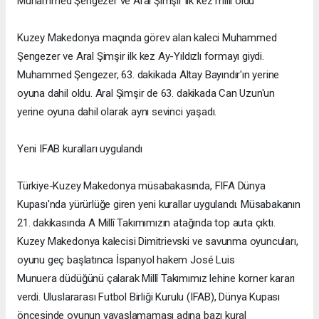
Muhammed Şengezer ve Aral Şimşir ilk kez millî oldu
Kuzey Makedonya maçında görev alan kaleci Muhammed
Şengezer ve Aral Şimşir ilk kez Ay-Yıldızlı formayı giydi.
Muhammed Şengezer, 63. dakikada Altay Bayındır'ın yerine
oyuna dahil oldu. Aral Şimşir de 63. dakikada Can Uzun'un
yerine oyuna dahil olarak aynı sevinci yaşadı.
Yeni IFAB kuralları uygulandı
Türkiye-Kuzey Makedonya müsabakasında, FIFA Dünya
Kupası'nda yürürlüğe giren yeni kurallar uygulandı. Müsabakanın
21. dakikasında A Millî Takımımızın atağında top auta çıktı.
Kuzey Makedonya kalecisi Dimitrievski ve savunma oyuncuları,
oyunu geç başlatınca İspanyol hakem José Luis
Munuera düdüğünü çalarak Millî Takımımız lehine korner kararı
verdi. Uluslararası Futbol Birliği Kurulu (IFAB), Dünya Kupası
öncesinde oyunun yavaşlamaması adına bazı kural