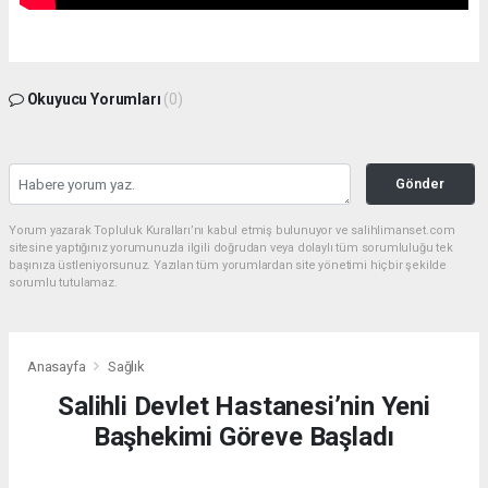
Okuyucu Yorumları
(0)
Gönder
Yorum yazarak Topluluk Kuralları’nı kabul etmiş bulunuyor ve salihlimanset.com
sitesine yaptığınız yorumunuzla ilgili doğrudan veya dolaylı tüm sorumluluğu tek
başınıza üstleniyorsunuz. Yazılan tüm yorumlardan site yönetimi hiçbir şekilde
sorumlu tutulamaz.
Anasayfa
Sağlık
Salihli Devlet Hastanesi’nin Yeni
Başhekimi Göreve Başladı
SAĞLIK