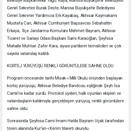
Belediye Başkanvekili Yağız Kaya, Manisa Büyükşehir Belediyesi
Genel Sekreteri Burak Deste, Manisa Büyükşehir Belediyesi
Genel Sekreter Yardımcısı Erk Kayabaş, Akhisar Kaymakamı
Mustafa Can, Akhisar Cumhuriyet Başsavcısı Sebahattin
Erkaya, İlçe Jandarma Komutanı Mehmet Bayram, Akhisar
Ticaret ve Sanayi Odası Başkanı Sami Karaoğlan, Şeyhisa
Mahalle Muhtarı Zafer Kara, siyasi partilerin temsilcileri ve çok
sayıda vatandaş katıldı.
KORTEJ YÜRÜYÜŞÜ RENKLİ GÖRÜNTÜLERE SAHNE OLDU
Program öncesinde tarihi Misak-ı Milli Okulu önünden başlayan
kortej yürüyüşü, Akhisar Belediye Bandosu eşliğinde Şeyh İsa
Camii’ne kadar sürdü. Protokol üyeleri, halk oyunları ekipleri ve
vatandaşların katılımıyla gerçekleşen yürüyüş, renkli görüntülere
sahne oldu.
Sonrasında Şeyhisa Cami İmam Hatibi Bayram Uçak tarafından
tören alanında Kur’an-ı Kerim tilaveti okundu.