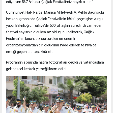
ediyorum.567.Akhisar Çağlak Festivalimiz hayırlı olsun.”
Cumhuriyet Halk Partisi Manisa Milletvekili A. Vehbi Bakırlıoğlu
ise konuşmasında Çağlak Festivali’nin köklü geçmişine vurgu
yaptı. Bakırlıoğlu, Türkiye’de 500 yılı aşkın süredir devam eden
festival sayısının oldukça az olduğunu belirterek, Çağlak
Festivali’nin kesintisiz sürdürülen en önemli
organizasyonlardan biri olduğunu ifade ederek festivalde
emeği geçenlere teşekkür etti.
Programın sonunda hatıra fotoğrafları çekildi ve vatandaşlara
geleneksel keşkek yemeği ikram edildi.