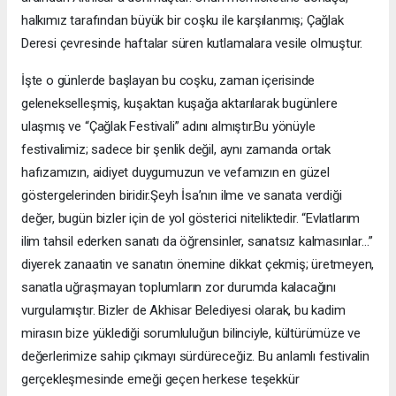
halkımız tarafından büyük bir coşku ile karşılanmış; Çağlak
Deresi çevresinde haftalar süren kutlamalara vesile olmuştur.
İşte o günlerde başlayan bu coşku, zaman içerisinde
gelenekselleşmiş, kuşaktan kuşağa aktarılarak bugünlere
ulaşmış ve “Çağlak Festivali” adını almıştır.Bu yönüyle
festivalimiz; sadece bir şenlik değil, aynı zamanda ortak
hafızamızın, aidiyet duygumuzun ve vefamızın en güzel
göstergelerinden biridir.Şeyh İsa’nın ilme ve sanata verdiği
değer, bugün bizler için de yol gösterici niteliktedir. “Evlatlarım
ilim tahsil ederken sanatı da öğrensinler, sanatsız kalmasınlar…”
diyerek zanaatin ve sanatın önemine dikkat çekmiş; üretmeyen,
sanatla uğraşmayan toplumların zor durumda kalacağını
vurgulamıştır. Bizler de Akhisar Belediyesi olarak, bu kadim
mirasın bize yüklediği sorumluluğun bilinciyle, kültürümüze ve
değerlerimize sahip çıkmayı sürdüreceğiz. Bu anlamlı festivalin
gerçekleşmesinde emeği geçen herkese teşekkür