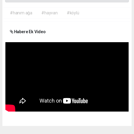
#hanım ağa
#hayvan
#köylü
Habere Ek Video