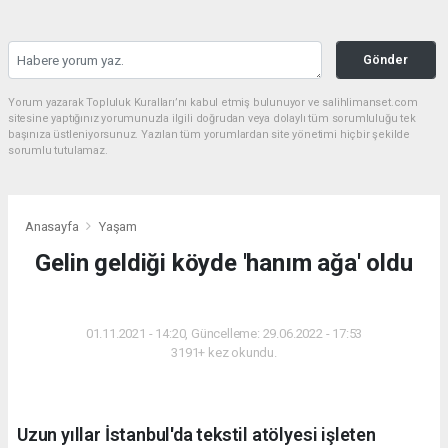
Gönder
Yorum yazarak Topluluk Kuralları’nı kabul etmiş bulunuyor ve salihlimanset.com
sitesine yaptığınız yorumunuzla ilgili doğrudan veya dolaylı tüm sorumluluğu tek
başınıza üstleniyorsunuz. Yazılan tüm yorumlardan site yönetimi hiçbir şekilde
sorumlu tutulamaz.
Anasayfa
Yaşam
Gelin geldiği köyde 'hanım ağa' oldu
YAŞAM
01.11.2021 - 14:20, Güncelleme: 29.06.2022 - 17:53
3191+ kez okundu.
Uzun yıllar İstanbul'da tekstil atölyesi işleten