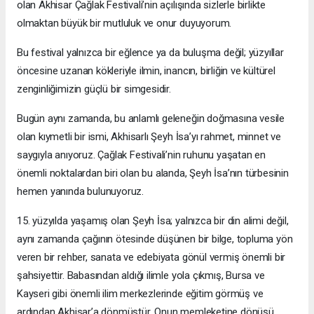
olan Akhisar Çağlak Festivali’nin açılışında sizlerle birlikte
olmaktan büyük bir mutluluk ve onur duyuyorum.
Bu festival yalnızca bir eğlence ya da buluşma değil; yüzyıllar
öncesine uzanan kökleriyle ilmin, inancın, birliğin ve kültürel
zenginliğimizin güçlü bir simgesidir.
Bugün aynı zamanda, bu anlamlı geleneğin doğmasına vesile
olan kıymetli bir ismi, Akhisarlı Şeyh İsa’yı rahmet, minnet ve
saygıyla anıyoruz. Çağlak Festivali’nin ruhunu yaşatan en
önemli noktalardan biri olan bu alanda, Şeyh İsa’nın türbesinin
hemen yanında bulunuyoruz.
15. yüzyılda yaşamış olan Şeyh İsa; yalnızca bir din alimi değil,
aynı zamanda çağının ötesinde düşünen bir bilge, topluma yön
veren bir rehber, sanata ve edebiyata gönül vermiş önemli bir
şahsiyettir. Babasından aldığı ilimle yola çıkmış, Bursa ve
Kayseri gibi önemli ilim merkezlerinde eğitim görmüş ve
ardından Akhisar’a dönmüştür. Onun memleketine dönüşü,