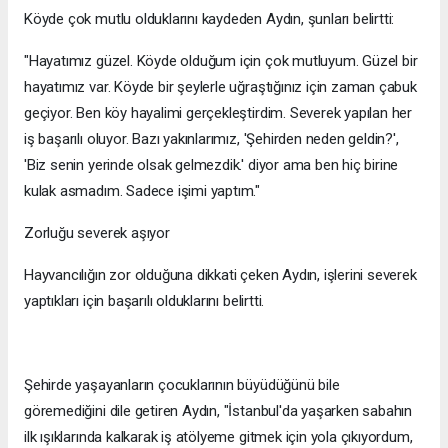
Köyde çok mutlu olduklarını kaydeden Aydın, şunları belirtti:
"Hayatımız güzel. Köyde olduğum için çok mutluyum. Güzel bir
hayatımız var. Köyde bir şeylerle uğraştığınız için zaman çabuk
geçiyor. Ben köy hayalimi gerçekleştirdim. Severek yapılan her
iş başarılı oluyor. Bazı yakınlarımız, 'Şehirden neden geldin?',
'Biz senin yerinde olsak gelmezdik.' diyor ama ben hiç birine
kulak asmadım. Sadece işimi yaptım."
Zorluğu severek aşıyor
Hayvancılığın zor olduğuna dikkati çeken Aydın, işlerini severek
yaptıkları için başarılı olduklarını belirtti.
Şehirde yaşayanların çocuklarının büyüdüğünü bile
göremediğini dile getiren Aydın, "İstanbul'da yaşarken sabahın
ilk ışıklarında kalkarak iş atölyeme gitmek için yola çıkıyordum,