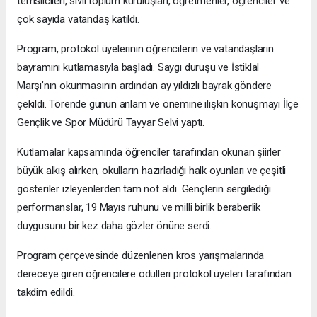
temsilcileri, sivil toplum kuruluşları, öğretmenler, öğrenciler ve
çok sayıda vatandaş katıldı.
Program, protokol üyelerinin öğrencilerin ve vatandaşların
bayramını kutlamasıyla başladı. Saygı duruşu ve İstiklal
Marşı’nın okunmasının ardından ay yıldızlı bayrak göndere
çekildi. Törende günün anlam ve önemine ilişkin konuşmayı İlçe
Gençlik ve Spor Müdürü Tayyar Selvi yaptı.
Kutlamalar kapsamında öğrenciler tarafından okunan şiirler
büyük alkış alırken, okulların hazırladığı halk oyunları ve çeşitli
gösteriler izleyenlerden tam not aldı. Gençlerin sergilediği
performanslar, 19 Mayıs ruhunu ve milli birlik beraberlik
duygusunu bir kez daha gözler önüne serdi.
Program çerçevesinde düzenlenen kros yarışmalarında
dereceye giren öğrencilere ödülleri protokol üyeleri tarafından
takdim edildi.