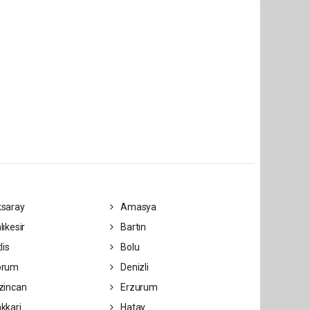
saray
Amasya
lıkesir
Bartın
lis
Bolu
orum
Denizli
zincan
Erzurum
kkari
Hatay