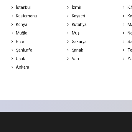
İstanbul
İzmir
K.
Kastamonu
Kayseri
Kır
Konya
Kütahya
Ma
Muğla
Muş
Ne
Rize
Sakarya
S
Şanlıurfa
Şırnak
Te
Uşak
Van
Ya
Ankara