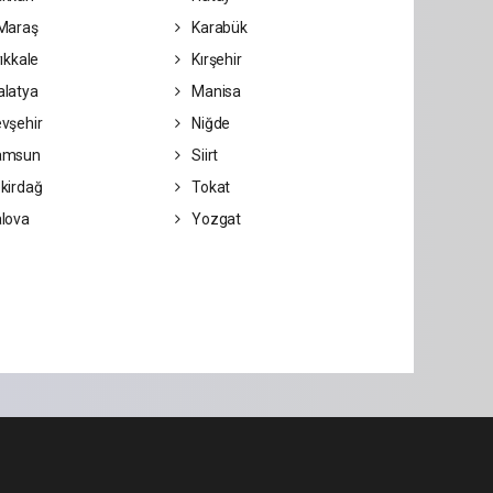
Maraş
Karabük
ıkkale
Kırşehir
latya
Manisa
vşehir
Niğde
amsun
Siirt
kirdağ
Tokat
lova
Yozgat