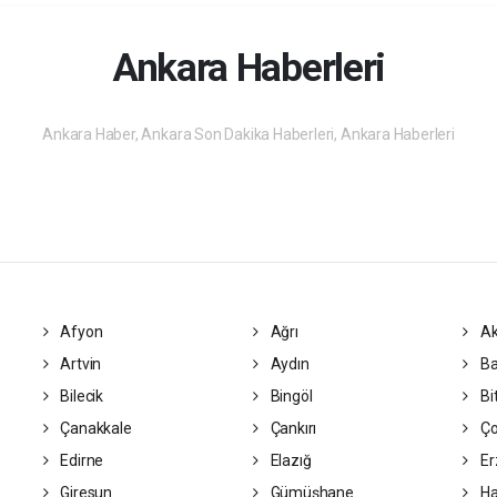
Ankara Haberleri
Ankara Haber, Ankara Son Dakika Haberleri, Ankara Haberleri
Afyon
Ağrı
Ak
Artvin
Aydın
Ba
Bilecik
Bingöl
Bit
Çanakkale
Çankırı
Ç
Edirne
Elazığ
Er
Giresun
Gümüşhane
Ha