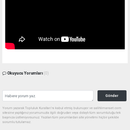
Okuyucu Yorumları
(0)
Gönder
Yorum yazarak Topluluk Kuralları’nı kabul etmiş bulunuyor ve salihlimanset.com
sitesine yaptığınız yorumunuzla ilgili doğrudan veya dolaylı tüm sorumluluğu tek
başınıza üstleniyorsunuz. Yazılan tüm yorumlardan site yönetimi hiçbir şekilde
sorumlu tutulamaz.