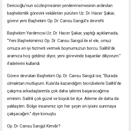
Dericioğlu’nun sözleşmesinin yenilenmemesinin ardından
başhekimlik görevini vekâleten yürüten Uz. Dr. Hacer Şakar,
görevi yeni Başhekim Op. Dr. Cansu Sarıgül’e devretti.
Başhekim Yardımcısı Uz. Dr. Hacer Şakar, yaptığı açıklamada,
“Yeni Başhekimimiz Op. Dr. Cansu Sarıgül ile el ele, omuz
omuza en iyi hizmeti vermek boynumuzun borcu. Salihli’de
aramıza hoş geldiniz diyor, yeni görevinde başarılar diliyorum.”
ifadelerini kullandı.
Görevi devralan Başhekim Op. Dr. Cansu Sarıgül ise, “Burada
olmaktan mutluyum. Kula’da kazandığım tecrübelerle Salihli’de
çalışma arkadaşlarımla çok daha iyilerini başaracağıma
eminim. Salihli çok güzel ve büyük bir ilçe. Aileme de daha da
yaklaştım. Bölge insanımız için her şeyin en iyisini sunmaya
çalışacağım.” diye konuştu.
Op. Dr. Cansu Sarıgül Kimdir?