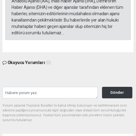
Anadolu Ajansı (AA), İhlas Haber Ajansı (İHA), Demirören
Haber Ajansı (DHA) ve diğer ajanslar tarafından eklenen tüm
haberler, sitemizin editörlerinin müdahalesi olmadan ajans
kanallarından çekilmektedir. Bu haberlerde yer alan hukuki
muhataplar haberi geçen ajanslar olup sitemizin hiç bir
editörü sorumlu tutulamaz...
Okuyucu Yorumları
(0)
Gönder
Yorum yazarak Topluluk Kuralları’nı kabul etmiş bulunuyor ve salihlimanset.com
sitesine yaptığınız yorumunuzla ilgili doğrudan veya dolaylı tüm sorumluluğu tek
başınıza üstleniyorsunuz. Yazılan tüm yorumlardan site yönetimi hiçbir şekilde
sorumlu tutulamaz.