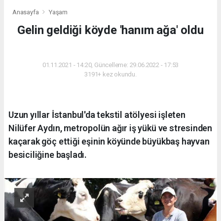
Anasayfa
Yaşam
Gelin geldiği köyde 'hanım ağa' oldu
YAŞAM
01.11.2021 - 14:20, Güncelleme: 29.06.2022 - 17:53
3191+ kez okundu.
Uzun yıllar İstanbul'da tekstil atölyesi işleten
Nilüfer Aydın, metropolün ağır iş yükü ve stresinden
kaçarak göç ettiği eşinin köyünde büyükbaş hayvan
besiciliğine başladı.