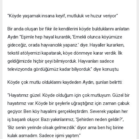
"Köyde yaşamak insana keyif, mutluluk ve huzur veriyor"
Bir anda oluşan bir fikir ile kendilerini köyde bulduklarını anlatan
Aydın "Eşimle hep hayal kurardık, 'Emekli olunca köyümüze
gideceğiz, orada hayvancılık yaparız.' diye. Hayaller kurarken,
tekstil atölyemizi kapatarak, köye dönmeye karar verdik. İlk
geldiğimizde hiçbir şeyi bilmiyorduk. Hayvanları sadece
televizyonda gördüğümüz kadar biliyorduk." diye konuştu.
Köyde çok mutlu olduklarını kaydeden Aydın, şunları belirtti:
"Hayatımız güzel. Köyde olduğum için çok mutluyum. Güzel bir
hayatımız var. Köyde bir şeylerle uğraştığınız için zaman çabuk
geçiyor. Ben köy hayalimi gerçekleştirdim. Severek yapılan her
iş başarılı oluyor. Bazı yakınlarımız, 'Şehirden neden geldin?',
'Biz senin yerinde olsak gelmezdik.' diyor ama ben hiç birine
kulak asmadım. Sadece işimi yaptım."